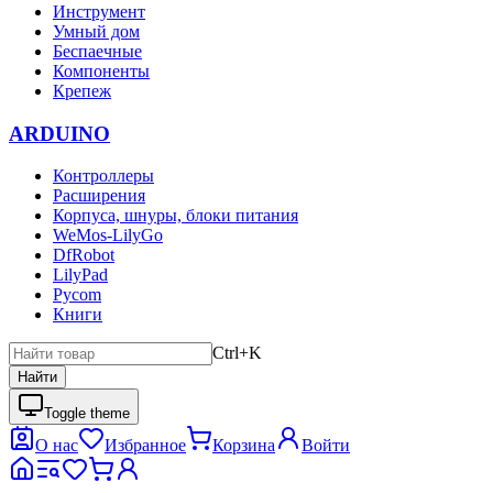
Инструмент
Умный дом
Беспаечные
Компоненты
Крепеж
ARDUINO
Контроллеры
Расширения
Корпуса, шнуры, блоки питания
WeMos-LilyGo
DfRobot
LilyPad
Pycom
Книги
Ctrl+K
Найти
Toggle theme
О нас
Избранное
Корзина
Войти