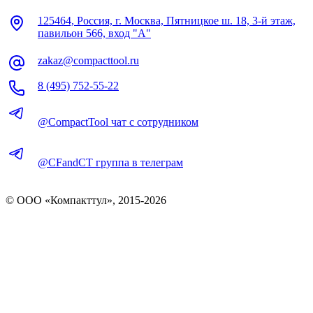
125464, Россия, г. Москва, Пятницкое ш. 18, 3-й этаж,
павильон 566, вход "А"
zakaz@compacttool.ru
8 (495) 752-55-22
@CompactTool чат с сотрудником
@CFandCT группа в телеграм
© OOO «Компакттул», 2015-
2026