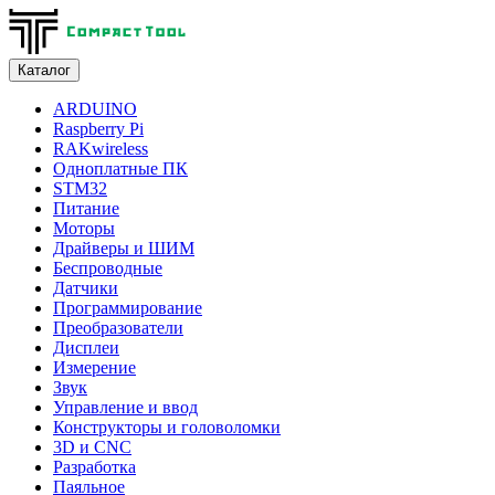
Каталог
ARDUINO
Raspberry Pi
RAKwireless
Одноплатные ПК
STM32
Питание
Моторы
Драйверы и ШИМ
Беспроводные
Датчики
Программирование
Преобразователи
Дисплеи
Измерение
Звук
Управление и ввод
Конструкторы и головоломки
3D и CNC
Разработка
Паяльное