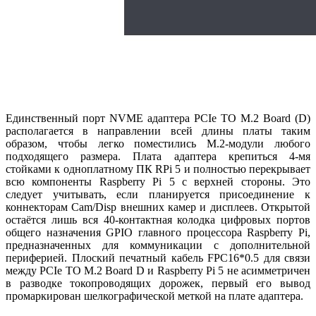
Единственный порт NVME адаптера PCIe TO M.2 Board (D)
располагается в направлении всей длины платы таким
образом, чтобы легко поместились M.2-модули любого
подходящего размера. Плата адаптера крепиться 4-мя
стойками к одноплатному ПК RPi 5 и полностью перекрывает
всю компоненты Raspberry Pi 5 с верхней стороны. Это
следует учитывать, если планируется присоединение к
коннекторам Cam/Disp внешних камер и дисплеев. Открытой
остаётся лишь вся 40-контактная колодка цифровых портов
общего назначения GPIO главного процессора Raspberry Pi,
предназначенных для коммуникации с дополнительной
периферией. Плоский печатный кабель FPC16*0.5 для связи
между PCIe TO M.2 Board D и Raspberry Pi 5 не асимметричен
в разводке токопроводящих дорожек, первый его вывод
промаркирован шелкографической меткой на плате адаптера.