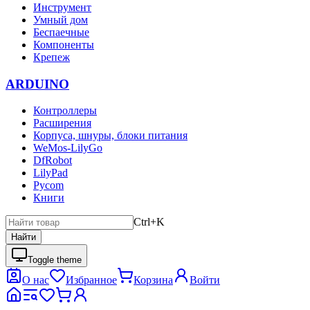
Инструмент
Умный дом
Беспаечные
Компоненты
Крепеж
ARDUINO
Контроллеры
Расширения
Корпуса, шнуры, блоки питания
WeMos-LilyGo
DfRobot
LilyPad
Pycom
Книги
Ctrl+K
Найти
Toggle theme
О нас
Избранное
Корзина
Войти