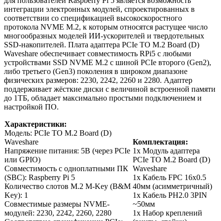
для пользователей Raspberry Pi 5 является возможность
интеграции электронных модулей, спроектированных в
соответствии со спецификацией высокоскоростного
протокола NVME M.2, к которым относятся растущее число
многообразных моделей ИИ-ускорителей и твердотельных
SSD-накопителей. Плата адаптера PCIe TO M.2 Board (D)
Waveshare обеспечивает совместимость RPi5 c любыми
устройствами SSD NVME M.2 с шиной PCIe второго (Gen2),
либо третьего (Gen3) поколения в широком диапазоне
физических размеров: 2230, 2242, 2260 и 2280. Адаптер
поддерживает жёсткие диски с величиной встроенной памяти
до 1ТБ, обладает максимально простыми подключением и
настройкой ПО.
Характеристики:
Модель: PCIe TO M.2 Board (D)
Waveshare
Комплектация:
Напряжение питания: 5В (через PCIe
1х Модуль адаптера
или GPIO)
PCIe TO M.2 Board (D)
Совместимость с одноплатными ПК
Waveshare
(SBC): Raspberry Pi 5
1х Кабель FPC 16х0.5
Количество слотов M.2 M-Key (B&M
40мм (асимметричный)
Key): 1
1х Кабель PH2.0 3PIN
Совместимые размеры NVME-
~50мм
модулей: 2230, 2242, 2260, 2280
1х Набор креплений