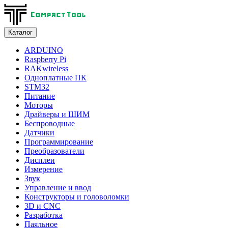
Каталог
ARDUINO
Raspberry Pi
RAKwireless
Одноплатные ПК
STM32
Питание
Моторы
Драйверы и ШИМ
Беспроводные
Датчики
Программирование
Преобразователи
Дисплеи
Измерение
Звук
Управление и ввод
Конструкторы и головоломки
3D и CNC
Разработка
Паяльное