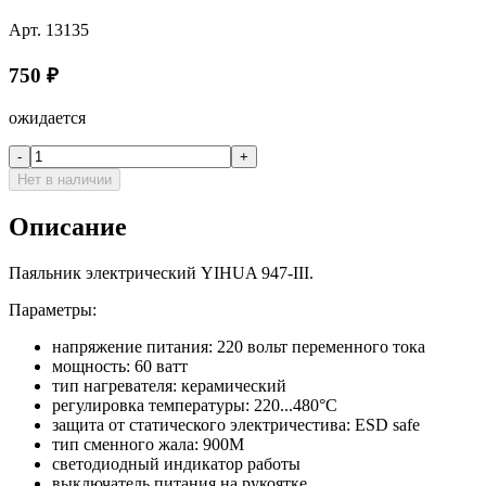
Арт.
13135
750
₽
ожидается
-
+
Нет в наличии
Описание
Паяльник электрический YIHUA 947-III.
Параметры:
напряжение питания: 220 вольт переменного тока
мощность: 60 ватт
тип нагревателя: керамический
регулировка температуры: 220...480°С
защита от статического электричестива: ESD safe
тип сменного жала: 900М
светодиодный индикатор работы
выключатель питания на рукоятке