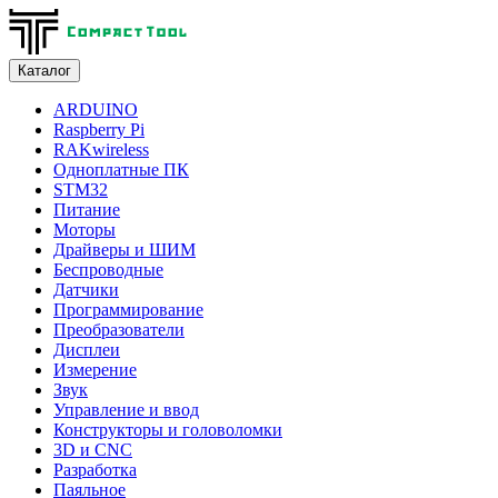
Каталог
ARDUINO
Raspberry Pi
RAKwireless
Одноплатные ПК
STM32
Питание
Моторы
Драйверы и ШИМ
Беспроводные
Датчики
Программирование
Преобразователи
Дисплеи
Измерение
Звук
Управление и ввод
Конструкторы и головоломки
3D и CNC
Разработка
Паяльное