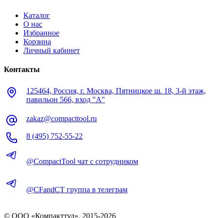
Каталог
О нас
Избранное
Корзина
Личный кабинет
Контакты
125464, Россия, г. Москва, Пятницкое ш. 18, 3-й этаж,
павильон 566, вход "А"
zakaz@compacttool.ru
8 (495) 752-55-22
@CompactTool чат с сотрудником
@CFandCT группа в телеграм
© OOO «Компакттул», 2015-
2026