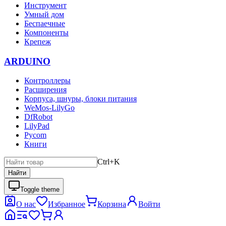
Инструмент
Умный дом
Беспаечные
Компоненты
Крепеж
ARDUINO
Контроллеры
Расширения
Корпуса, шнуры, блоки питания
WeMos-LilyGo
DfRobot
LilyPad
Pycom
Книги
Ctrl+K
Найти
Toggle theme
О нас
Избранное
Корзина
Войти