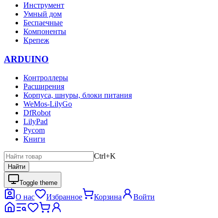
Инструмент
Умный дом
Беспаечные
Компоненты
Крепеж
ARDUINO
Контроллеры
Расширения
Корпуса, шнуры, блоки питания
WeMos-LilyGo
DfRobot
LilyPad
Pycom
Книги
Ctrl+K
Найти
Toggle theme
О нас
Избранное
Корзина
Войти