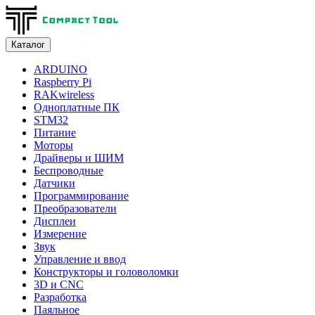
Каталог
ARDUINO
Raspberry Pi
RAKwireless
Одноплатные ПК
STM32
Питание
Моторы
Драйверы и ШИМ
Беспроводные
Датчики
Программирование
Преобразователи
Дисплеи
Измерение
Звук
Управление и ввод
Конструкторы и головоломки
3D и CNC
Разработка
Паяльное