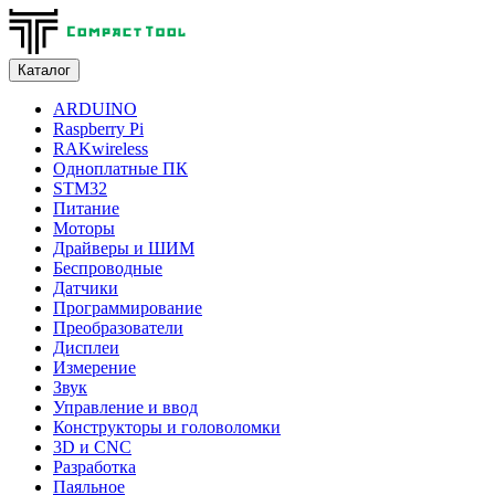
Каталог
ARDUINO
Raspberry Pi
RAKwireless
Одноплатные ПК
STM32
Питание
Моторы
Драйверы и ШИМ
Беспроводные
Датчики
Программирование
Преобразователи
Дисплеи
Измерение
Звук
Управление и ввод
Конструкторы и головоломки
3D и CNC
Разработка
Паяльное