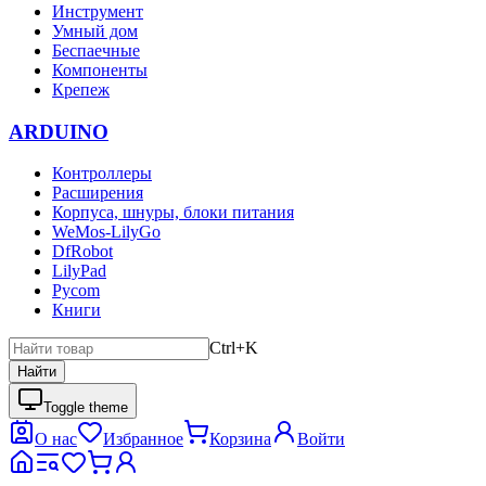
Инструмент
Умный дом
Беспаечные
Компоненты
Крепеж
ARDUINO
Контроллеры
Расширения
Корпуса, шнуры, блоки питания
WeMos-LilyGo
DfRobot
LilyPad
Pycom
Книги
Ctrl+K
Найти
Toggle theme
О нас
Избранное
Корзина
Войти