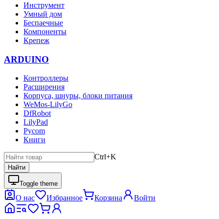
Инструмент
Умный дом
Беспаечные
Компоненты
Крепеж
ARDUINO
Контроллеры
Расширения
Корпуса, шнуры, блоки питания
WeMos-LilyGo
DfRobot
LilyPad
Pycom
Книги
Ctrl+K
Найти
Toggle theme
О нас
Избранное
Корзина
Войти