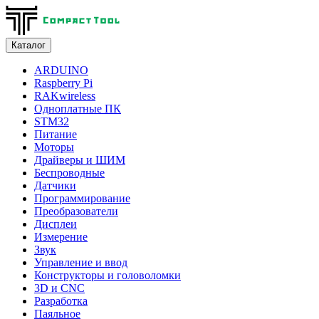
Каталог
ARDUINO
Raspberry Pi
RAKwireless
Одноплатные ПК
STM32
Питание
Моторы
Драйверы и ШИМ
Беспроводные
Датчики
Программирование
Преобразователи
Дисплеи
Измерение
Звук
Управление и ввод
Конструкторы и головоломки
3D и CNC
Разработка
Паяльное