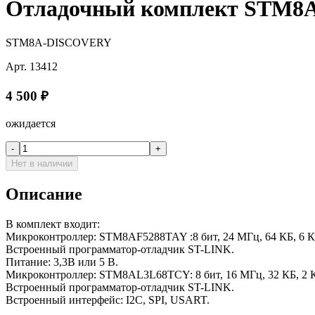
Отладочный комплект STM
STM8A-DISCOVERY
Арт.
13412
4 500
₽
ожидается
-
+
Нет в наличии
Описание
В комплект входит:
Микроконтроллер: STM8AF5288TAY :8 бит, 24 МГц, 64 КБ, 6 К
Встроенный программатор-отладчик ST-LINK.
Питание: 3,3В или 5 В.
Микроконтроллер: STM8AL3L68TCY: 8 бит, 16 МГц, 32 КБ, 2 К
Встроенный программатор-отладчик ST-LINK.
Встроенный интерфейс: I2C, SPI, USART.