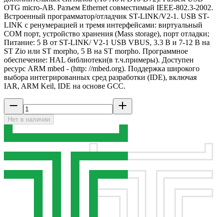
OTG micro-AB. Разъем Ethernet совместимый IEEE-802.3-2002.
Встроенный программатор/отладчик ST-LINK/V2-1. USB ST-
LINK с ренумерацией и тремя интерфейсами: виртуальный
COM порт, устройство хранения (Mass storage), порт отладки;
Питание: 5 В от ST-LINK/ V2-1 USB VBUS, 3.3 В и 7-12 В на
ST Zio или ST morpho, 5 В на ST morpho. Программное
обеспечение: HAL библиотеки(в т.ч.примеры). Доступен
ресурс ARM mbed - (http: //mbed.org). Поддержка широкого
выбора интегрированных сред разработки (IDE), включая
IAR, ARM Keil, IDE на основе GCC.
Нет в наличии