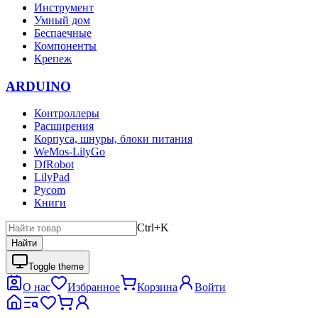
Инструмент
Умный дом
Беспаечные
Компоненты
Крепеж
ARDUINO
Контроллеры
Расширения
Корпуса, шнуры, блоки питания
WeMos-LilyGo
DfRobot
LilyPad
Pycom
Книги
Ctrl+K
Найти
Toggle theme
О нас
Избранное
Корзина
Войти