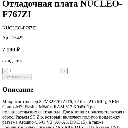
Отладочная плата NUCLEO-
F767ZI
NUCLEO-F767ZI
Арт.
13425
7 190
₽
ожидается
-
+
Нет в наличии
Описание
Микроконтроллер STM32F767ZIT6, 32 бит, 216 МГц, ARM
Cortex-M7, Flash 2 Мбайт, RAM 512 Кбайт. Три
пользовательских светодиода. Две кнопки: пользовательская и
сброс. Разъем ST Zio, который включает полную поддержку
разъёма Arduino-UNO V3 (A0-A5, D0-D15), а также
дополнительных сигналов (A6-A8 и D16-D72). Разъем USB