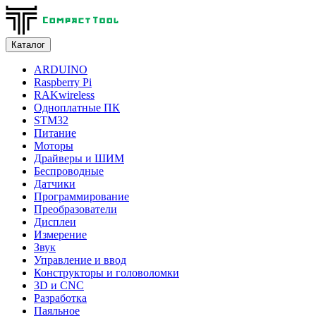
Каталог
ARDUINO
Raspberry Pi
RAKwireless
Одноплатные ПК
STM32
Питание
Моторы
Драйверы и ШИМ
Беспроводные
Датчики
Программирование
Преобразователи
Дисплеи
Измерение
Звук
Управление и ввод
Конструкторы и головоломки
3D и CNC
Разработка
Паяльное