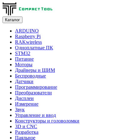
Каталог
ARDUINO
Raspberry Pi
RAKwireless
Одноплатные ПК
STM32
Питание
Моторы
Драйверы и ШИМ
Беспроводные
Датчики
Программирование
Преобразователи
Дисплеи
Измерение
Звук
Управление и ввод
Конструкторы и головоломки
3D и CNC
Разработка
Паяльное