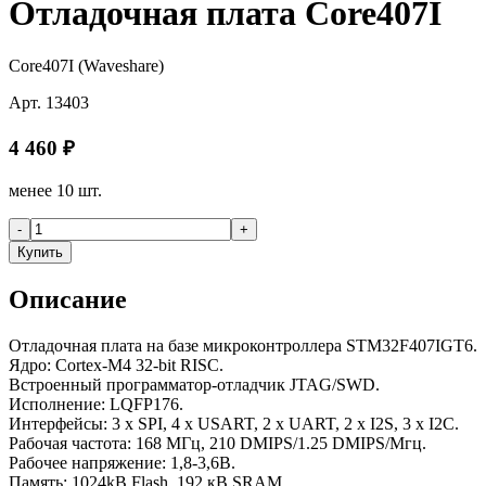
Отладочная плата Core407I
Core407I (Waveshare)
Арт.
13403
4 460
₽
менее 10 шт.
-
+
Купить
Описание
Отладочная плата на базе микроконтроллера STM32F407IGT6.
Ядро: Cortex-M4 32-bit RISC.
Встроенный программатор-отладчик JTAG/SWD.
Исполнение: LQFP176.
Интерфейсы: 3 x SPI, 4 х USART, 2 х UART, 2 х I2S, 3 х I2C.
Рабочая частота: 168 МГц, 210 DMIPS/1.25 DMIPS/Мгц.
Рабочее напряжение: 1,8-3,6В.
Память: 1024kB Flash, 192 кВ SRAM.