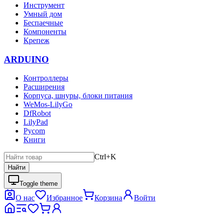
Инструмент
Умный дом
Беспаечные
Компоненты
Крепеж
ARDUINO
Контроллеры
Расширения
Корпуса, шнуры, блоки питания
WeMos-LilyGo
DfRobot
LilyPad
Pycom
Книги
Ctrl+K
Найти
Toggle theme
О нас
Избранное
Корзина
Войти