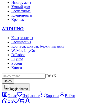
Инструмент
Умный дом
Беспаечные
Компоненты
Крепеж
ARDUINO
Контроллеры
Расширения
Корпуса, шнуры, блоки питания
WeMos-LilyGo
DfRobot
LilyPad
Pycom
Книги
Ctrl+K
Найти
Toggle theme
О нас
Избранное
Корзина
Войти