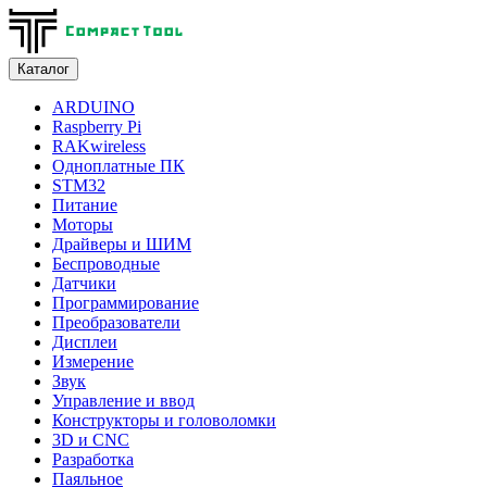
Каталог
ARDUINO
Raspberry Pi
RAKwireless
Одноплатные ПК
STM32
Питание
Моторы
Драйверы и ШИМ
Беспроводные
Датчики
Программирование
Преобразователи
Дисплеи
Измерение
Звук
Управление и ввод
Конструкторы и головоломки
3D и CNC
Разработка
Паяльное