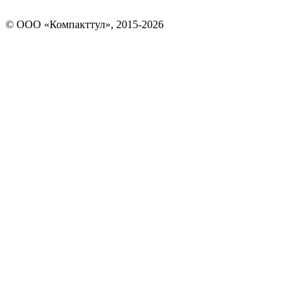
© OOO «Компакттул», 2015-
2026