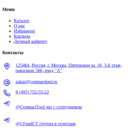
Меню
Каталог
О нас
Избранное
Корзина
Личный кабинет
Контакты
125464, Россия, г. Москва, Пятницкое ш. 18, 3-й этаж,
павильон 566, вход "А"
zakaz@compacttool.ru
8 (495) 752-55-22
@CompactTool чат с сотрудником
@CFandCT группа в телеграм