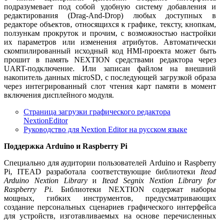
подразумевает под собой удобную систему добавления и
редактирования (Drag-And-Drop) любых доступных в
редакторе объектов, относящихся к графике, тексту, кнопкам,
ползункам прокруток и прочим, с возможностью настройки
их параметров или изменения атрибутов. Автоматически
скомпилированный исходный код HMI-проекта может быть
прошит в память NEXTION средствами редактора через
UART-подключение. Или записан файлом на внешний
накопитель данных microSD, с последующей загрузкой образа
через интегрированный слот чтения карт памяти в момент
включения дисплейного модуля.
Страница загрузки графического редактора
NextionEditor
Руководство для Nextion Editor на русском языке
Поддержка Arduino и Raspberry Pi
Специально для аудитории пользователей Arduino и Raspberry
Pi, ITEAD разработала соответствующие библиотеки
Itead
Arduino Nextion Library
и
Itead Segnix Nextion Library for
Raspberry Pi
. Библиотеки NEXTION содержат наборы
мощных, гибких инструментов, предусматривающих
создание персональных сценариев графического интерфейса
для устройств, изготавливаемых на основе перечисленных