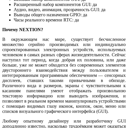
Расширенный набор компонентов GUI: да
Аудио, видео, анимация, прозрачность GUI: да
Выводы общего назначения GPIO: да
Часы реального времени RTC: да
Почему NEXTION?
В окружающем нас мире, существует бесчисленное
множество серийно производимых или индивидуально
спроектированных электронных устройств, используемых
человеком в самых разных сферах жизнедеятельности. Сейчас
наступил тот период, когда добрая их половина, или даже
больше, уже не может обходится без современных элементов
двустороннего взаимодействия между пользователем и
интегрированным программным обеспечением — сенсорных
дисплеев, ставших такими привычными в обиходе.
Различного вида и размеров, экраны с чувствительными к
касаниям панелями умеют отображать произвольною
текстовую информацию или выводить изображения, и
позволяют в реальном времени манипулировать устройствами
с помощью видимых глазу иконок, кнопок, окон, меню или
списков визуального графического интерфейса (GUI).
Любому опытному дизайнеру или разработчику GUI
доподлинно известно, насколько трудоёмким может оказаться