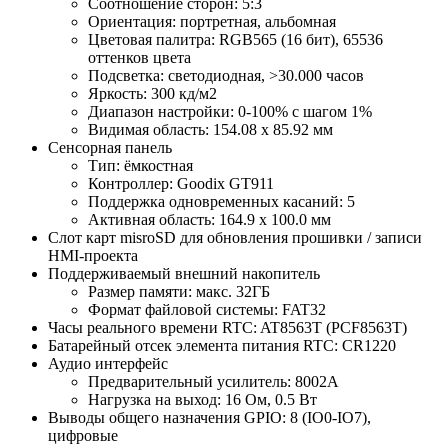
Соотношение сторон: 5:3
Ориентация: портретная, альбомная
Цветовая палитра: RGB565 (16 бит), 65536
оттенков цвета
Подсветка: светодиодная, >30.000 часов
Яркость: 300 кд/м2
Диапазон настройки: 0-100% с шагом 1%
Видимая область: 154.08 х 85.92 мм
Сенсорная панель
Тип: ёмкостная
Контроллер: Goodix GT911
Поддержка одновременных касаний: 5
Активная область: 164.9 х 100.0 мм
Слот карт misroSD для обновления прошивки / записи
HMI-проекта
Поддерживаемый внешний накопитель
Размер памяти: макс. 32ГБ
Формат файловой системы: FAT32
Часы реального времени RTC: AT8563T (PCF8563T)
Батарейный отсек элемента питания RTC: CR1220
Аудио интерфейс
Предварительный усилитель: 8002A
Нагрузка на выход: 16 Ом, 0.5 Вт
Выводы общего назначения GPIO: 8 (IO0-IO7),
цифровые