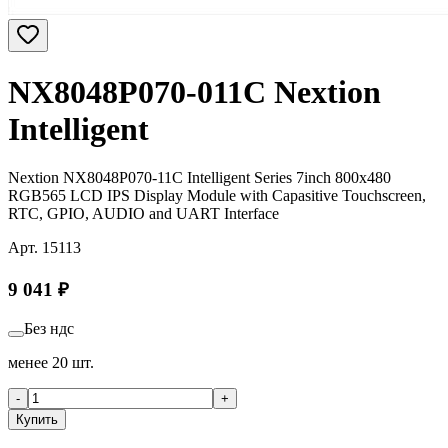
NX8048P070-011C Nextion
Intelligent
Nextion NX8048P070-11C Intelligent Series 7inch 800х480
RGB565 LCD IPS Display Module with Capasitive Touchscreen,
RTC, GPIO, AUDIO and UART Interface
Арт.
15113
9 041
₽
Без ндс
менее 20 шт.
-
+
Купить