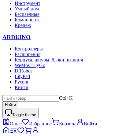
Инструмент
Умный дом
Беспаечные
Компоненты
Крепеж
ARDUINO
Контроллеры
Расширения
Корпуса, шнуры, блоки питания
WeMos-LilyGo
DfRobot
LilyPad
Pycom
Книги
Ctrl+K
Найти
Toggle theme
О нас
Избранное
Корзина
Войти