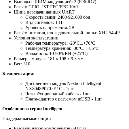
Выводы с ШИМ-модуляцией: 2 (IO6-IO7)
Разъём GPIO: JST FFC/FPC 10х1
Шина передачи данных UART
Скорость связи: 2400-921600 бод
Вид сигналов: TTL
Уровень напряжения: 5В
Разъём питания, последовательной шины: XH2.54-4P
Условия эксплуатации
Рабочая температура: -20°С...+70°С
Температура хранения: -30°С...+85°С
Влажность: 10-90% RH (+25°C)
Размеры модуля: 181 х 108 х 9.3 мм
Вес: 310 г
Комплектация:
Дисплейный модуль Nextion Intelligent
NX8048P070-011C - 1шт
Четырёхпроводный кабель - 1шт
Плата-адаптер с разъёмом mUSB - 1шт
Особенности серии Intelligent
Поддерживаемые опции
Базовый набор компонентов GUI: да