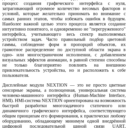
процесс создания графического интерфейса с нуля,
затрагивающий огромное количество весомых факторов и
условий, которые желательно принимать во внимание с
самых ранних этапов, чтобы избежать ошибок в будущем.
Наиболее важной целью этого процесса является создание
интуитивно понятного, и одновременно не "перегруженного"
интерфейса, учитывающего весь спектр выполняемых
устройством задач. Часто правильный подбор цветовой
гаммы, соблюдение форм и пропорций объектов, их
грамотное распределение по доступной области экрана в
одно- или многостраничном исполнении, с добавлением
визуальных эффектов анимации, в равной степени способны
не только благоприятно повлиять на внешнюю
привлекательность устройства, но и расположить к себе
пользователя.
Дисплейные модули NEXTION — это не просто цветные
сенсорные экраны, а полноценная, универсальная система
человеко-машинного интерфейса (Human-Machine Interface,
HMI). HMI-система NEXTION ориентирована на возможность
быстрой разработки многозадачного статичного или
динамичного графического интерфейса, соответствующего
общим принципам его формирования, к практически любому
оборудованию, обладающему минимум одной внедрённой
цифровой последовательной шиной связи UART,