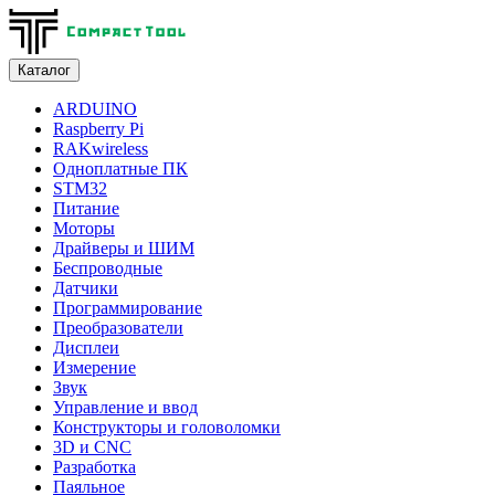
Каталог
ARDUINO
Raspberry Pi
RAKwireless
Одноплатные ПК
STM32
Питание
Моторы
Драйверы и ШИМ
Беспроводные
Датчики
Программирование
Преобразователи
Дисплеи
Измерение
Звук
Управление и ввод
Конструкторы и головоломки
3D и CNC
Разработка
Паяльное