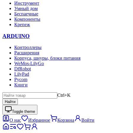
Инструмент
Умный дом
Беспаечные
Компоненты
Крепеж
ARDUINO
Контроллеры
Расширения
Корпуса, шнуры, блоки питания
WeMos-LilyGo
DfRobot
LilyPad
Pycom
Книги
Ctrl+K
Найти
Toggle theme
О нас
Избранное
Корзина
Войти