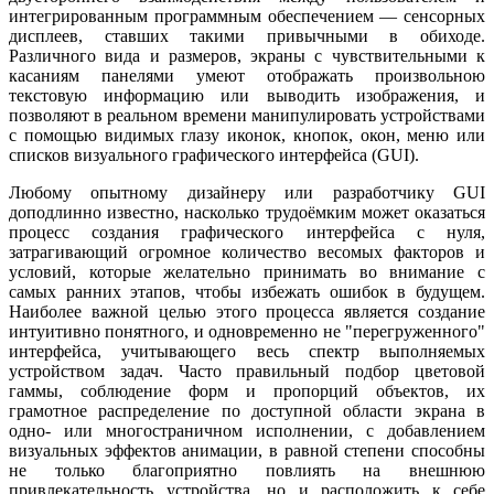
интегрированным программным обеспечением — сенсорных
дисплеев, ставших такими привычными в обиходе.
Различного вида и размеров, экраны с чувствительными к
касаниям панелями умеют отображать произвольною
текстовую информацию или выводить изображения, и
позволяют в реальном времени манипулировать устройствами
с помощью видимых глазу иконок, кнопок, окон, меню или
списков визуального графического интерфейса (GUI).
Любому опытному дизайнеру или разработчику GUI
доподлинно известно, насколько трудоёмким может оказаться
процесс создания графического интерфейса с нуля,
затрагивающий огромное количество весомых факторов и
условий, которые желательно принимать во внимание с
самых ранних этапов, чтобы избежать ошибок в будущем.
Наиболее важной целью этого процесса является создание
интуитивно понятного, и одновременно не "перегруженного"
интерфейса, учитывающего весь спектр выполняемых
устройством задач. Часто правильный подбор цветовой
гаммы, соблюдение форм и пропорций объектов, их
грамотное распределение по доступной области экрана в
одно- или многостраничном исполнении, с добавлением
визуальных эффектов анимации, в равной степени способны
не только благоприятно повлиять на внешнюю
привлекательность устройства, но и расположить к себе