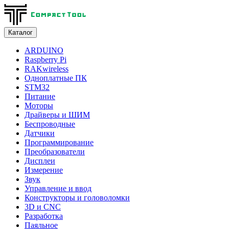
Каталог
ARDUINO
Raspberry Pi
RAKwireless
Одноплатные ПК
STM32
Питание
Моторы
Драйверы и ШИМ
Беспроводные
Датчики
Программирование
Преобразователи
Дисплеи
Измерение
Звук
Управление и ввод
Конструкторы и головоломки
3D и CNC
Разработка
Паяльное