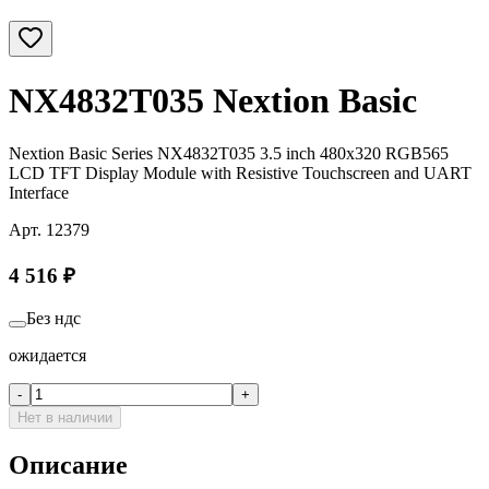
NX4832T035 Nextion Basic
Nextion Basic Series NX4832T035 3.5 inch 480х320 RGB565
LCD TFT Display Module with Resistive Touchscreen and UART
Interface
Арт.
12379
4 516
₽
Без ндс
ожидается
-
+
Нет в наличии
Описание