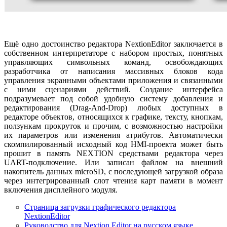
Ещё одно достоинство редактора NextionEditor заключается в
собственном интерпретаторе с набором простых, понятных
управляющих символьных команд, освобождающих
разработчика от написания массивных блоков кода
управления экранными объектами приложения и связанными
с ними сценариями действий. Создание интерфейса
подразумевает под собой удобную систему добавления и
редактирования (Drag-And-Drop) любых доступных в
редакторе объектов, относящихся к графике, тексту, кнопкам,
ползункам прокруток и прочим, с возможностью настройки
их параметров или изменения атрибутов. Автоматически
скомпилированный исходный код HMI-проекта может быть
прошит в память NEXTION средствами редактора через
UART-подключение. Или записан файлом на внешний
накопитель данных microSD, с последующей загрузкой образа
через интегрированный слот чтения карт памяти в момент
включения дисплейного модуля.
Страница загрузки графического редактора
NextionEditor
Руководство для Nextion Editor на русском языке