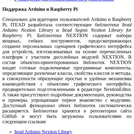
Поддержка Arduino и Raspberry Pi
Специально для аудитории пользователей Arduino и Raspberry
Pi, ITEAD разработала соответствующие библиотеки
Itead
Arduino Nextion Library
и
Itead Segnix Nextion Library for
Raspberry Pi
. Библиотеки NEXTION содержат наборы
мощных, гибких инструментов, предусматривающих
создание персональных сценариев графического интерфейса
для устройств, изготавливаемых на основе перечисленных
платформ с участием дисплейных модулей NEXTION. В
состав объектно-ориентированных библиотек NEXTION
входят готовые подключаемые программные компоненты,
определяющие различные классы, свойства классов и методы,
в совокупности образующие простые и удобные механизмы
взаимодействия с объектами графического интерфейса,
предварительно подготовленными в редакторе NextionEditor.
А также присутствуют подробные документации, руководства
и примеры, упрощающие первое знакомство с модулями.
Доступный функционал обеих библиотек систематически
расширяется. Библиотеки хранятся в репозитории сайта
GitHub и могут быть загружены пользователями по
следующим ссылкам:
Itead Arduino Nextion Library