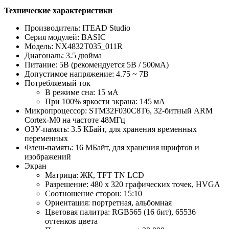
Технические характеристики
Производитель: ITEAD Studio
Серия модулей: BASIC
Модель: NX4832T035_011R
Диагональ: 3.5 дюйма
Питание: 5В (рекомендуется 5В / 500мА)
Допустимое напряжение: 4.75 ~ 7В
Потребляемый ток
В режиме сна: 15 мА
При 100% яркости экрана: 145 мА
Микропроцессор: STM32F030C8T6, 32-битный ARM
Cortex-M0 на частоте 48МГц
ОЗУ-память: 3.5 КБайт, для хранения временных
переменных
Флеш-память: 16 МБайт, для хранения шрифтов и
изображений
Экран
Матрица: ЖК, TFT TN LCD
Разрешение: 480 х 320 графических точек, HVGA
Соотношение сторон: 15:10
Ориентация: портретная, альбомная
Цветовая палитра: RGB565 (16 бит), 65536
оттенков цвета