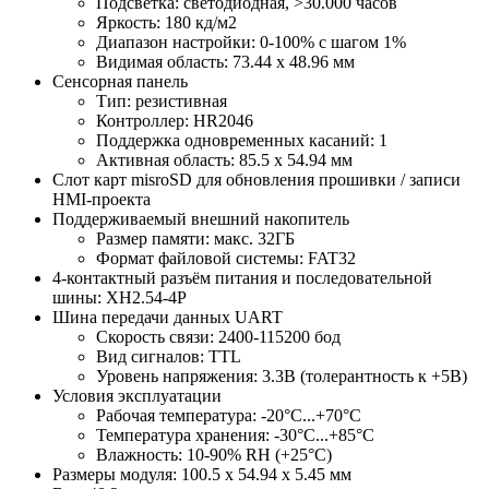
Подсветка: светодиодная, >30.000 часов
Яркость: 180 кд/м2
Диапазон настройки: 0-100% с шагом 1%
Видимая область: 73.44 х 48.96 мм
Сенсорная панель
Тип: резистивная
Контроллер: HR2046
Поддержка одновременных касаний: 1
Активная область: 85.5 х 54.94 мм
Слот карт misroSD для обновления прошивки / записи
HMI-проекта
Поддерживаемый внешний накопитель
Размер памяти: макс. 32ГБ
Формат файловой системы: FAT32
4-контактный разъём питания и последовательной
шины: XH2.54-4P
Шина передачи данных UART
Скорость связи: 2400-115200 бод
Вид сигналов: TTL
Уровень напряжения: 3.3В (толерантность к +5В)
Условия эксплуатации
Рабочая температура: -20°С...+70°С
Температура хранения: -30°С...+85°С
Влажность: 10-90% RH (+25°C)
Размеры модуля: 100.5 х 54.94 х 5.45 мм