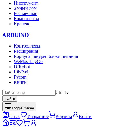
Инструмент
Умный дом
Беспаечные
Компоненты
Крепеж
ARDUINO
Контроллеры
Расширения
Корпуса, шнуры, блоки питания
WeMos-LilyGo
DfRobot
LilyPad
Pycom
Книги
Ctrl+K
Найти
Toggle theme
О нас
Избранное
Корзина
Войти