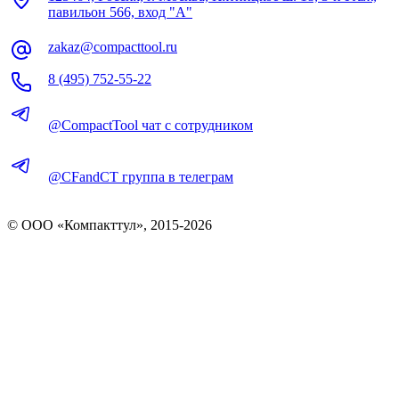
павильон 566, вход "А"
zakaz@compacttool.ru
8 (495) 752-55-22
@CompactTool чат с сотрудником
@CFandCT группа в телеграм
© OOO «Компакттул», 2015-
2026