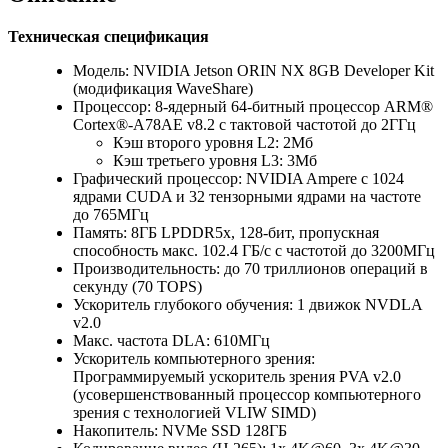
Техническая спецификация
Модель: NVIDIA Jetson ORIN NX 8GB Developer Kit
(модификация WaveShare)
Процессор: 8-ядерный 64-битный процессор ARM®
Cortex®-A78AE v8.2 с тактовой частотой до 2ГГц
Кэш второго уровня L2: 2Мб
Кэш третьего уровня L3: 3Мб
Графический процессор: NVIDIA Ampere с 1024
ядрами CUDA и 32 тензорными ядрами на частоте
до 765МГц
Память: 8ГБ LPDDR5x, 128-бит, пропускная
способность макс. 102.4 ГБ/с с частотой до 3200МГц
Производительность: до 70 триллионов операций в
секунду (70 TOPS)
Ускоритель глубокого обучения: 1 движок NVDLA
v2.0
Макс. частота DLA: 610МГц
Ускоритель компьютерного зрения:
Программируемый ускоритель зрения PVA v2.0
(усовершенствованный процессор компьютерного
зрения с технологией VLIW SIMD)
Накопитель: NVMe SSD 128ГБ