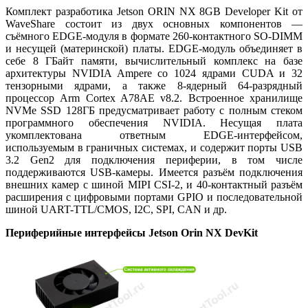
Комплект разработика Jetson ORIN NX 8GB Developer Kit от
WaveShare состоит из двух основных компонентов —
съёмного EDGE-модуля в формате 260-контактного SO-DIMM
и несущей (материнской) платы. EDGE-модуль объединяет в
себе 8 ГБайт памяти, вычислительный комплекс на базе
архитектуры NVIDIA Ampere со 1024 ядрами CUDA и 32
тензорными ядрами, а также 8-ядерный 64-разрядный
процессор Arm Cortex A78AE v8.2. Встроенное хранилище
NVMe SSD 128ГБ предусматривает работу с полным стеком
программного обеспечения NVIDIA. Несущая плата
укомплектована ответным EDGE-интерфейсом,
используемым в граничных системах, и содержит порты USB
3.2 Gen2 для подключения периферии, в том числе
поддерживаются USB-камеры. Имеется разъём подключения
внешних камер с шиной MIPI CSI-2, и 40-контактный разъём
расширения с цифровыми портами GPIO и последовательной
шиной UART-TTL/CMOS, I2C, SPI, CAN и др.
Периферийные интерфейсы Jetson Orin NX DevKit