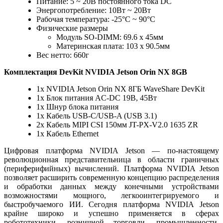
Питание: 5 ~ 20В постоянного тока DC
Энергопотребление: 10Вт ~ 20Вт
Рабочая температура: -25°С ~ 90°C
Физические размеры
Модуль SO-DIMM: 69.6 x 45мм
Материнская плата: 103 x 90.5мм
Вес нетто: 660г
Комплектация DevKit NVIDIA Jetson Orin NX 8GB
1x NVIDIA Jetson Orin NX 8ГБ WaveShare DevKit
1x Блок питания AC-DC 19В, 45Вт
1x Шнур блока питания
1x Кабель USB-C/USB-A (USB 3.1)
2x Кабель MIPI CSI 150мм JT-PX-V2.0 1635 ZR
1x Кабель Ethernet
Цифровая платформа NVIDIA Jetson — по-настоящему
революционная представительница в области граничных
(периферифийных) вычислений. Платформа NVIDIA Jetson
позволяет расширить современную концепцию распределения
и обработки данных между конечными устройствами
возможностями мощного, легкооинтегрируемого и
быстробучаемого ИИ. Сегодня платформа NVIDIA Jetson
крайне широко и успешно применяется в сферах
робототехники, розничной торговли, промышленности,