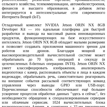
сельского хозяйства, телекоммуникации, автомобилестроения,
финансов и высшего образования, в добавок легко
интегрируется в интеллектуальные сети современного
Интернета Вещей (IoT).
Отладочный комплект NVIDIA Jetson ORIN NX 8GB
Developer Kit — это идеальная платформа для быстрой
разработки и вывода на массовый рынок инновационных
продуктов, функционирующих на базе искусственного
интеллекта. Jetson ORIN NX 8GB обладает малыми размерами
и позволяет создавать приложения машинного зрения для
роботов или дронов. Благодаря мощной и
высокопроизводительной вычислительной системе может
обрабатывать до 70 трлн. операций в секунду (в
целочисленных 8-битных операциях INT8). Jetson ORIN NX
умеет классифицировать изображения, анализировать
видеопотоки с камер, распознавать объекты и лица в каждом
видеокадре, обрабатывать речь, самостоятельно реагировать
на внешние события рассылкой соответствующих команд
управления через выводы GPIO или USB-порт.
Перечисленные способности обеспечивают ещё большее
ускорение процессов обработки данных "здесь и сейчас", без
необходимости обращения к специализированным серверам
или облачным сервисам. 1024 вычислительных блока
видеопроцессора Ampere, в сочетании c 32-ми тензорными