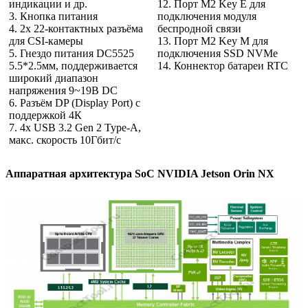
индикации и др.
12. Порт M2 Key E для
3. Кнопка питания
подключения модуля
4. 2х 22-контактных разъёма
беспродной связи
для CSI-камеры
13. Порт M2 Key M для
5. Гнездо питания DC5525
подключения SSD NVMe
5.5*2.5мм, поддерживается
14. Коннектор батареи RTC
широкий диапазон
напряжения 9~19В DC
6. Разъём DP (Display Port) с
поддержкой 4К
7. 4х USB 3.2 Gen 2 Type-A,
макс. скорость 10Гбит/с
Аппаратная архитектура SoC NVIDIA Jetson Orin NX