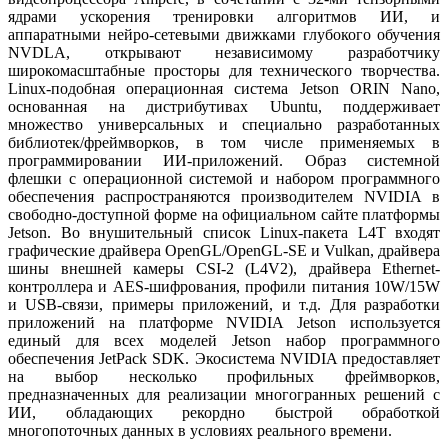
ядрами ускорения тренировки алгоритмов ИИ, и
аппаратными нейро-сетевыми движками глубокого обучения
NVDLA, открывают независимому разработчику
широкомасштабные просторы для технического творчества.
Linux-подобная операционная система Jetson ORIN Nano,
основанная на дистрибутивах Ubuntu, поддерживает
множество универсальных и специально разработанных
библиотек/фреймворков, в том числе применяемых в
программировании ИИ-приложений. Образ системной
флешки с операционной системой и набором программного
обеспечения распространяются производителем NVIDIA в
свободно-доступной форме на официальном сайте платформы
Jetson. Во внушительный список Linux-пакета L4T входят
графические драйвера OpenGL/OpenGL-SE и Vulkan, драйвера
шины внешней камеры CSI-2 (L4V2), драйвера Ethernet-
контроллера и AES-шифрования, профили питания 10W/15W
и USB-связи, примеры приложений, и т.д. Для разработки
приложений на платформе NVIDIA Jetson используется
единый для всех моделей Jetson набор программного
обеспечения JetPack SDK. Экосистема NVIDIA предоставляет
на выбор несколько профильных фреймворков,
предназначенных для реализации многогранных решений с
ИИ, обладающих рекордно быстрой обработкой
многопоточных данных в условиях реального времени.