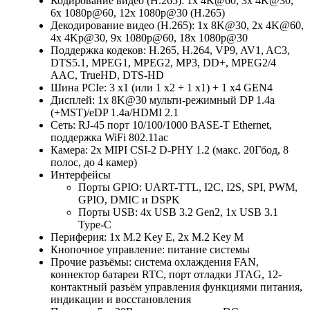
Кодирование видео (H.265): 1x 4K@60, 3x 4K@30,
6x 1080p@60, 12x 1080p@30 (H.265)
Декодирование видео (H.265): 1x 8K@30, 2x 4K@60,
4x 4Kp@30, 9x 1080p@60, 18x 1080p@30
Поддержка кодеков: H.265, H.264, VP9, AV1, AC3,
DTS5.1, MPEG1, MPEG2, MP3, DD+, MPEG2/4
AAC, TrueHD, DTS-HD
Шина PCIe: 3 x1 (или 1 x2 + 1 x1) + 1 x4 GEN4
Дисплей: 1x 8K@30 мульти-режимный DP 1.4a
(+MST)/eDP 1.4a/HDMI 2.1
Сеть: RJ-45 порт 10/100/1000 BASE-T Ethernet,
поддержка WiFi 802.11ac
Камера: 2x MIPI CSI-2 D-PHY 1.2 (макс. 20Гбод, 8
полос, до 4 камер)
Интерфейсы
Порты GPIO: UART-TTL, I2C, I2S, SPI, PWM,
GPIO, DMIC и DSPK
Порты USB: 4x USB 3.2 Gen2, 1x USB 3.1
Type-C
Периферия: 1х M.2 Key E, 2х M.2 Key M
Кнопочное управление: питание системы
Прочие разъёмы: система охлаждения FAN,
коннектор батареи RTC, порт отладки JTAG, 12-
контактный разъём управления функциями питания,
индикации и восстановления