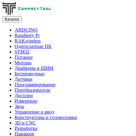
Каталог
ARDUINO
Raspberry Pi
RAKwireless
Одноплатные ПК
STM32
Питание
Моторы
Драйверы и ШИМ
Беспроводные
Датчики
Программирование
Преобразователи
Дисплеи
Измерение
Звук
Управление и ввод
Конструкторы и головоломки
3D и CNC
Разработка
Паяльное