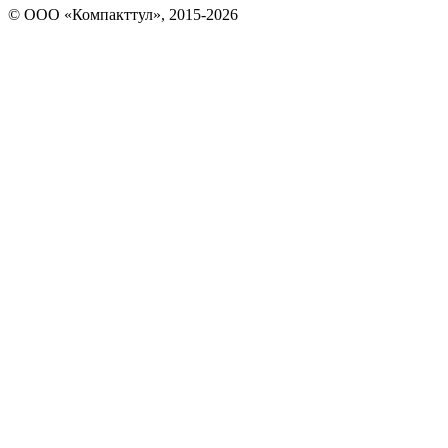
© OOO «Компакттул», 2015-
2026