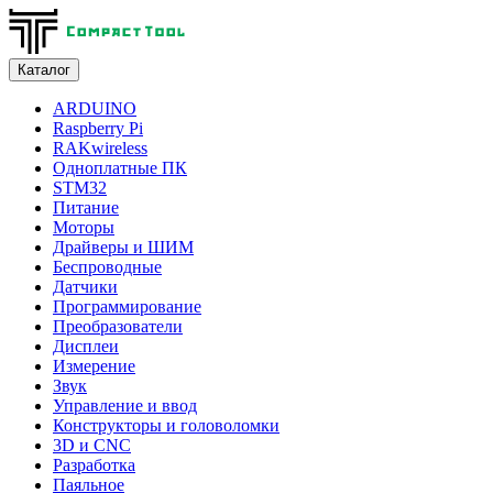
Каталог
ARDUINO
Raspberry Pi
RAKwireless
Одноплатные ПК
STM32
Питание
Моторы
Драйверы и ШИМ
Беспроводные
Датчики
Программирование
Преобразователи
Дисплеи
Измерение
Звук
Управление и ввод
Конструкторы и головоломки
3D и CNC
Разработка
Паяльное