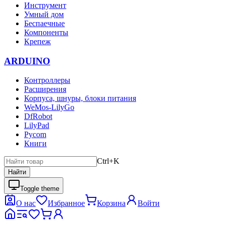
Инструмент
Умный дом
Беспаечные
Компоненты
Крепеж
ARDUINO
Контроллеры
Расширения
Корпуса, шнуры, блоки питания
WeMos-LilyGo
DfRobot
LilyPad
Pycom
Книги
Ctrl+K
Найти
Toggle theme
О нас
Избранное
Корзина
Войти