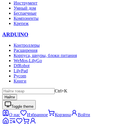
Инструмент
Умный дом
Беспаечные
Компоненты
Крепеж
ARDUINO
Контроллеры
Расширения
Корпуса, шнуры, блоки питания
WeMos-LilyGo
DfRobot
LilyPad
Pycom
Книги
Ctrl+K
Найти
Toggle theme
О нас
Избранное
Корзина
Войти