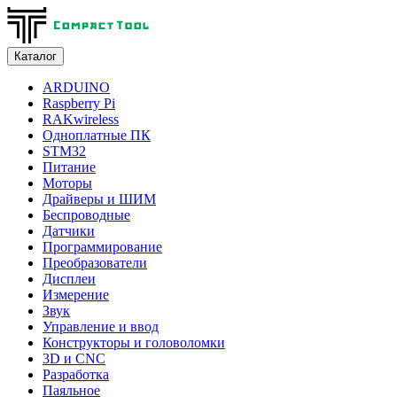
Каталог
ARDUINO
Raspberry Pi
RAKwireless
Одноплатные ПК
STM32
Питание
Моторы
Драйверы и ШИМ
Беспроводные
Датчики
Программирование
Преобразователи
Дисплеи
Измерение
Звук
Управление и ввод
Конструкторы и головоломки
3D и CNC
Разработка
Паяльное