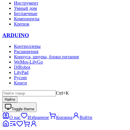
Инструмент
Умный дом
Беспаечные
Компоненты
Крепеж
ARDUINO
Контроллеры
Расширения
Корпуса, шнуры, блоки питания
WeMos-LilyGo
DfRobot
LilyPad
Pycom
Книги
Ctrl+K
Найти
Toggle theme
О нас
Избранное
Корзина
Войти