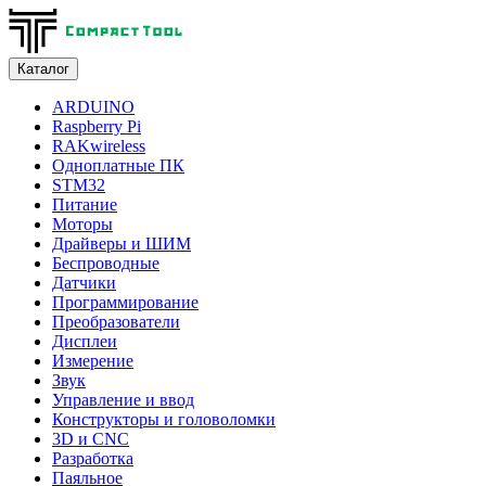
Каталог
ARDUINO
Raspberry Pi
RAKwireless
Одноплатные ПК
STM32
Питание
Моторы
Драйверы и ШИМ
Беспроводные
Датчики
Программирование
Преобразователи
Дисплеи
Измерение
Звук
Управление и ввод
Конструкторы и головоломки
3D и CNC
Разработка
Паяльное