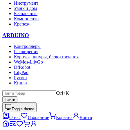
Инструмент
Умный дом
Беспаечные
Компоненты
Крепеж
ARDUINO
Контроллеры
Расширения
Корпуса, шнуры, блоки питания
WeMos-LilyGo
DfRobot
LilyPad
Pycom
Книги
Ctrl+K
Найти
Toggle theme
О нас
Избранное
Корзина
Войти