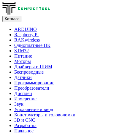
Каталог
ARDUINO
Raspberry Pi
RAKwireless
Одноплатные ПК
STM32
Питание
Моторы
Драйверы и ШИМ
Беспроводные
Датчики
Программирование
Преобразователи
Дисплеи
Измерение
Звук
Управление и ввод
Конструкторы и головоломки
3D и CNC
Разработка
Паяльное