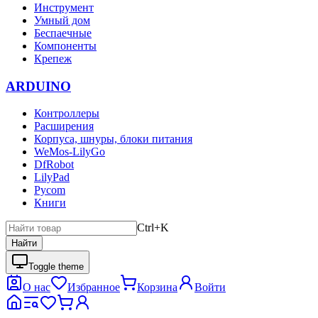
Инструмент
Умный дом
Беспаечные
Компоненты
Крепеж
ARDUINO
Контроллеры
Расширения
Корпуса, шнуры, блоки питания
WeMos-LilyGo
DfRobot
LilyPad
Pycom
Книги
Ctrl+K
Найти
Toggle theme
О нас
Избранное
Корзина
Войти