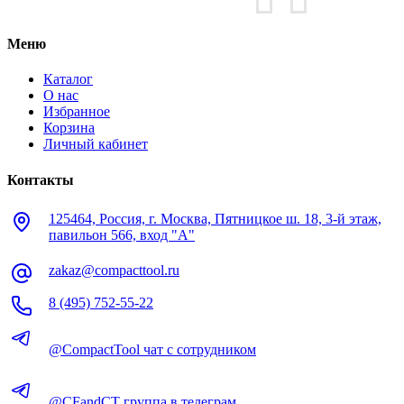
Меню
Каталог
О нас
Избранное
Корзина
Личный кабинет
Контакты
125464, Россия, г. Москва, Пятницкое ш. 18, 3-й этаж,
павильон 566, вход "А"
zakaz@compacttool.ru
8 (495) 752-55-22
@CompactTool чат с сотрудником
@CFandCT группа в телеграм