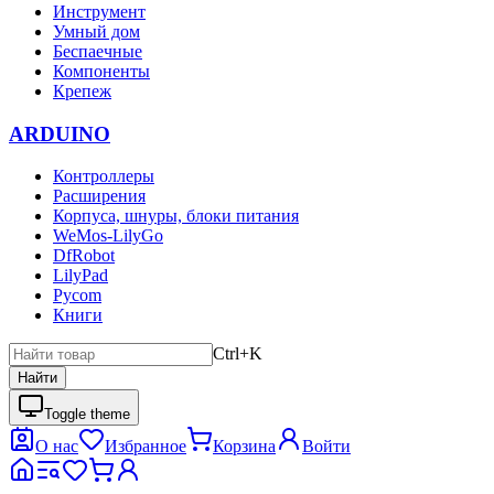
Инструмент
Умный дом
Беспаечные
Компоненты
Крепеж
ARDUINO
Контроллеры
Расширения
Корпуса, шнуры, блоки питания
WeMos-LilyGo
DfRobot
LilyPad
Pycom
Книги
Ctrl+K
Найти
Toggle theme
О нас
Избранное
Корзина
Войти