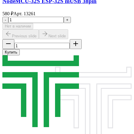
NodeMCU-32S ESP-32S mUSB 38pin
580
₽
Арт.
13261
-
+
Нет в наличии
Previous slide
Next slide
Купить