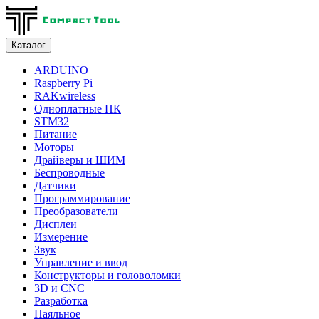
Каталог
ARDUINO
Raspberry Pi
RAKwireless
Одноплатные ПК
STM32
Питание
Моторы
Драйверы и ШИМ
Беспроводные
Датчики
Программирование
Преобразователи
Дисплеи
Измерение
Звук
Управление и ввод
Конструкторы и головоломки
3D и CNC
Разработка
Паяльное