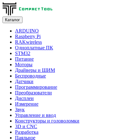
Каталог
ARDUINO
Raspberry Pi
RAKwireless
Одноплатные ПК
STM32
Питание
Моторы
Драйверы и ШИМ
Беспроводные
Датчики
Программирование
Преобразователи
Дисплеи
Измерение
Звук
Управление и ввод
Конструкторы и головоломки
3D и CNC
Разработка
Паяльное