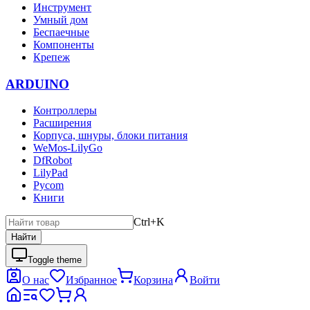
Инструмент
Умный дом
Беспаечные
Компоненты
Крепеж
ARDUINO
Контроллеры
Расширения
Корпуса, шнуры, блоки питания
WeMos-LilyGo
DfRobot
LilyPad
Pycom
Книги
Ctrl+K
Найти
Toggle theme
О нас
Избранное
Корзина
Войти