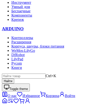
Инструмент
Умный дом
Беспаечные
Компоненты
Крепеж
ARDUINO
Контроллеры
Расширения
Корпуса, шнуры, блоки питания
WeMos-LilyGo
DfRobot
LilyPad
Pycom
Книги
Ctrl+K
Найти
Toggle theme
О нас
Избранное
Корзина
Войти