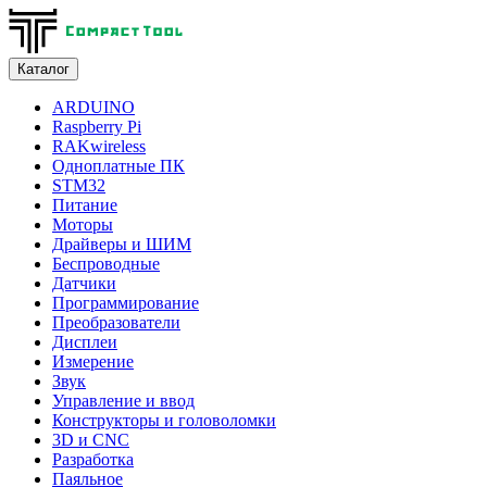
Каталог
ARDUINO
Raspberry Pi
RAKwireless
Одноплатные ПК
STM32
Питание
Моторы
Драйверы и ШИМ
Беспроводные
Датчики
Программирование
Преобразователи
Дисплеи
Измерение
Звук
Управление и ввод
Конструкторы и головоломки
3D и CNC
Разработка
Паяльное