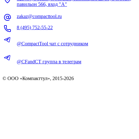
павильон 566, вход "А"
zakaz@compacttool.ru
8 (495) 752-55-22
@CompactTool чат с сотрудником
@CFandCT группа в телеграм
© OOO «Компакттул», 2015-
2026