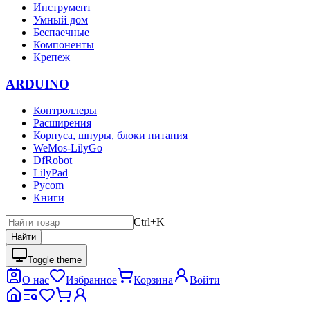
Инструмент
Умный дом
Беспаечные
Компоненты
Крепеж
ARDUINO
Контроллеры
Расширения
Корпуса, шнуры, блоки питания
WeMos-LilyGo
DfRobot
LilyPad
Pycom
Книги
Ctrl+K
Найти
Toggle theme
О нас
Избранное
Корзина
Войти