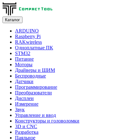
Каталог
ARDUINO
Raspberry Pi
RAKwireless
Одноплатные ПК
STM32
Питание
Моторы
Драйверы и ШИМ
Беспроводные
Датчики
Программирование
Преобразователи
Дисплеи
Измерение
Звук
Управление и ввод
Конструкторы и головоломки
3D и CNC
Разработка
Паяльное