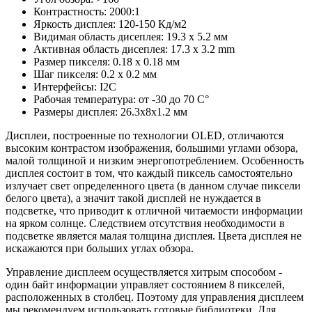
Контрастность: 2000:1
Яркость дисплея: 120-150 Кд/м2
Видимая область дисеплея: 19.3 x 5.2 мм
Активная область дисеплея: 17.3 x 3.2 mm
Размер пикселя: 0.18 x 0.18 мм
Шаг пикселя: 0.2 x 0.2 мм
Интерфейсы: I2C
Рабочая температура: от -30 до 70 С°
Размеры дисплея: 26.3x8x1.2 мм
Дисплеи, построенные по технологии OLED, отличаются
высоким контрастом изображения, большими углами обзора,
малой толщиной и низким энергопотреблением. Особенность
дисплея состоит в том, что каждый пиксель самостоятельно
излучает свет определенного цвета (в данном случае пиксели
белого цвета), а значит такой дисплей не нуждается в
подсветке, что приводит к отличной читаемости информации
на ярком солнце. Следствием отсутствия необходимости в
подсветке является малая толщина дисплея. Цвета дисплея не
искажаются при больших углах обзора.
Управление дисплеем осуществляется хитрым способом -
один байт информации управляет состоянием 8 пикселей,
расположенных в столбец. Поэтому для управления дисплеем
мы рекомендуем использовать готовые библиотеки. Для