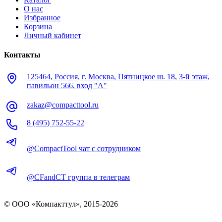
О нас
Избранное
Корзина
Личный кабинет
Контакты
125464, Россия, г. Москва, Пятницкое ш. 18, 3-й этаж,
павильон 566, вход "А"
zakaz@compacttool.ru
8 (495) 752-55-22
@CompactTool чат с сотрудником
@CFandCT группа в телеграм
© OOO «Компакттул», 2015-
2026