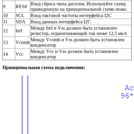
Вход сброса чипа дисплея. Используйте схему,
9
RES#
приведенную на принципиальной схеме ниже.
10
SCL
Вход тактовой частоты интерфейса I2C
11
SDA
Вход данных интерфейса I2C
Между Iref и Vss должен быть установлен
12
Iref
резистор, ограничивающий ток ниже 12,5 мкА
Между Vcomh и Vss должен быть установлен
13
Vcomh
конденсатор
Между Vcc и Vss должен быть установлен
14
Vcc
конденсатор
Принципиальная схема подключения: