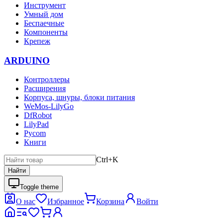
Инструмент
Умный дом
Беспаечные
Компоненты
Крепеж
ARDUINO
Контроллеры
Расширения
Корпуса, шнуры, блоки питания
WeMos-LilyGo
DfRobot
LilyPad
Pycom
Книги
Ctrl+K
Найти
Toggle theme
О нас
Избранное
Корзина
Войти