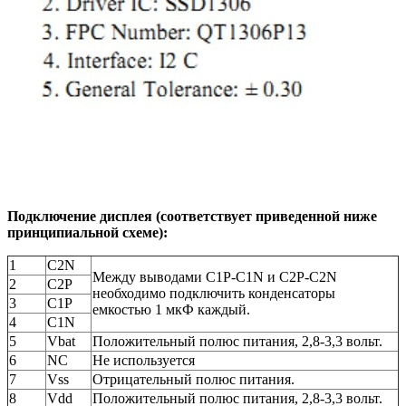
Подключение дисплея (соответствует приведенной ниже
принципиальной схеме):
1
C2N
Между выводами C1P-C1N и C2P-C2N
2
C2P
необходимо подключить конденсаторы
3
C1P
емкостью 1 мкФ каждый.
4
C1N
5
Vbat
Положительный полюс питания, 2,8-3,3 вольт.
6
NC
Не используется
7
Vss
Отрицательный полюс питания.
8
Vdd
Положительный полюс питания, 2,8-3,3 вольт.