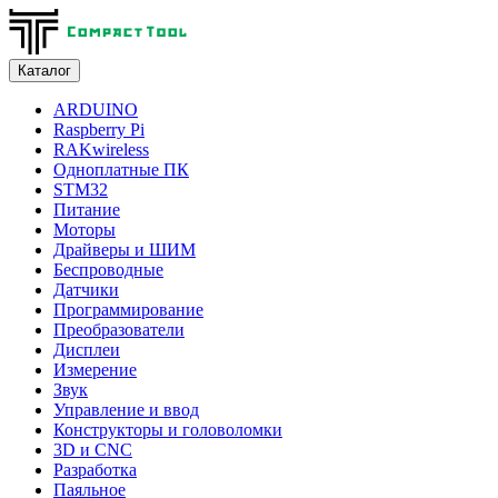
Каталог
ARDUINO
Raspberry Pi
RAKwireless
Одноплатные ПК
STM32
Питание
Моторы
Драйверы и ШИМ
Беспроводные
Датчики
Программирование
Преобразователи
Дисплеи
Измерение
Звук
Управление и ввод
Конструкторы и головоломки
3D и CNC
Разработка
Паяльное