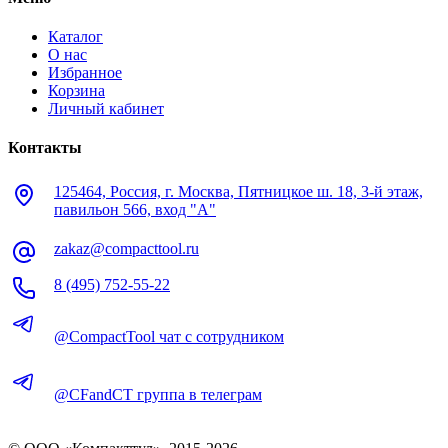
Каталог
О нас
Избранное
Корзина
Личный кабинет
Контакты
125464, Россия, г. Москва, Пятницкое ш. 18, 3-й этаж,
павильон 566, вход "А"
zakaz@compacttool.ru
8 (495) 752-55-22
@CompactTool чат с сотрудником
@CFandCT группа в телеграм