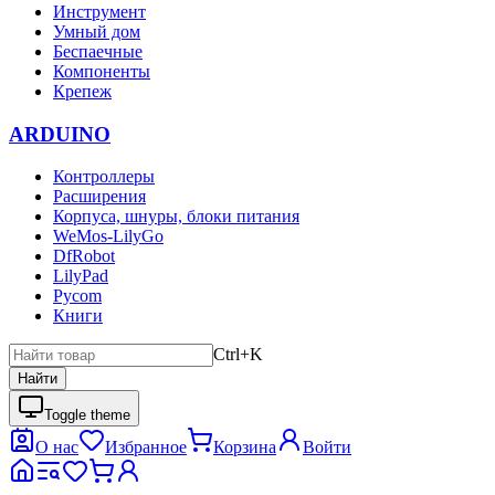
Инструмент
Умный дом
Беспаечные
Компоненты
Крепеж
ARDUINO
Контроллеры
Расширения
Корпуса, шнуры, блоки питания
WeMos-LilyGo
DfRobot
LilyPad
Pycom
Книги
Ctrl+K
Найти
Toggle theme
О нас
Избранное
Корзина
Войти