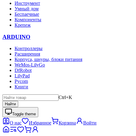
Инструмент
Умный дом
Беспаечные
Компоненты
Крепеж
ARDUINO
Контроллеры
Расширения
Корпуса, шнуры, блоки питания
WeMos-LilyGo
DfRobot
LilyPad
Pycom
Книги
Ctrl+K
Найти
Toggle theme
О нас
Избранное
Корзина
Войти