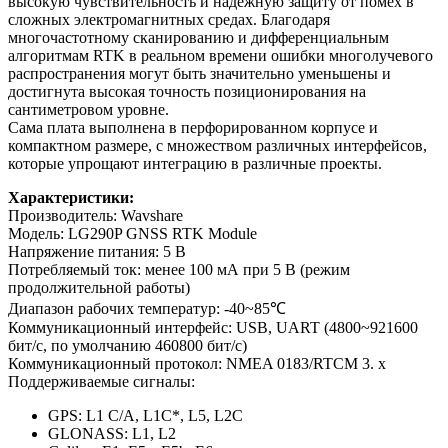
высокую чувствительность и надежную защиту от помех в
сложных электромагнитных средах. Благодаря
многочастотному сканированию и дифференциальным
алгоритмам RTK в реальном времени ошибки многолучевого
распространения могут быть значительно уменьшены и
достигнута высокая точность позиционирования на
сантиметровом уровне.
Сама плата выполнена в перфорированном корпусе и
компактном размере, с множеством различных интерфейсов,
которые упрощают интеграцию в различные проекты.
Характеристики:
Производитель: Wavshare
Модель: LG290P GNSS RTK Module
Напряжение питания: 5 В
Потребляемый ток: менее 100 мА при 5 В (режим
продолжительной работы)
Диапазон рабочих температур: -40~85℃
Коммуникационный интерфейс: USB, UART (4800~921600
бит/с, по умолчанию 460800 бит/с)
Коммуникационный протокол: NMEA 0183/RTCM 3. x
Поддерживаемые сигналы:
GPS: L1 C/A, L1C*, L5, L2C
GLONASS: L1, L2