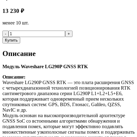
13 230
₽
менее 10 шт.
-
+
Купить
Описание
Модуль Waveshare LG290P GNSS RTK
Описание:
Waveshare LG290P GNSS RTK — это плата расширения GNSS
с четырехдиапазонной технологией позиционирования RTK
сантиметрового диапазона серии LG290P L1+L2+L5+E6,
которая поддерживает одновременный прием нескольких
спутниковых систем: GPS, BDS, Глонасс, Galileo, QZSS,
NavIC и др.
Модуль основан на высокопроизводительной архитектуре
GNSS SoC со встоенными алгоритмами обнаружения и
подавления помех, которые могут эффективно подавлять
множественные узкополосные сигналы помех и поддерживать