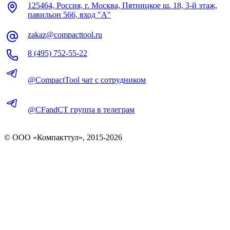
125464, Россия, г. Москва, Пятницкое ш. 18, 3-й этаж,
павильон 566, вход "А"
zakaz@compacttool.ru
8 (495) 752-55-22
@CompactTool чат с сотрудником
@CFandCT группа в телеграм
© OOO «Компакттул», 2015-
2026