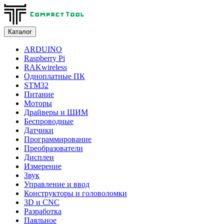
Каталог
ARDUINO
Raspberry Pi
RAKwireless
Одноплатные ПК
STM32
Питание
Моторы
Драйверы и ШИМ
Беспроводные
Датчики
Программирование
Преобразователи
Дисплеи
Измерение
Звук
Управление и ввод
Конструкторы и головоломки
3D и CNC
Разработка
Паяльное