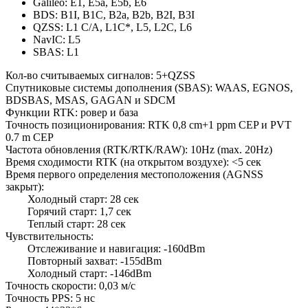
Galileo: E1, E5a, E5b, E6
BDS: B1I, B1C, B2a, B2b, B2I, B3I
QZSS: L1 C/A, L1C*, L5, L2C, L6
NavIC: L5
SBAS: L1
Кол-во считываемых сигналов: 5+QZSS
Спутниковые системы дополнения (SBAS): WAAS, EGNOS,
BDSBAS, MSAS, GAGAN и SDCM
Функции RTK: ровер и база
Точность позиционирования: RTK 0,8 cm+1 ppm CEP и PVT
0.7 m CEP
Частота обновления (RTK/RTK/RAW): 10Hz (max. 20Hz)
Время сходимости RTK (на открытом воздухе): <5 сек
Время первого определения местоположения (AGNSS
закрыт):
Холодный старт: 28 сек
Горячий старт: 1,7 сек
Теплый старт: 28 сек
Чувствительность:
Отслеживание и навигация: -160dBm
Повторный захват: -155dBm
Холодный старт: -146dBm
Точность скорости: 0,03 м/с
Точность PPS: 5 нс