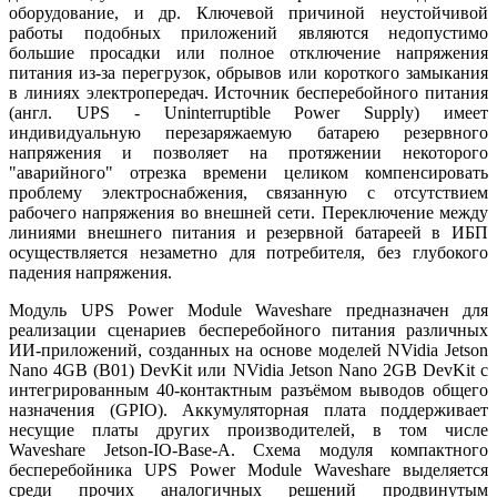
оборудование, и др. Ключевой причиной неустойчивой
работы подобных приложений являются недопустимо
большие просадки или полное отключение напряжения
питания из-за перегрузок, обрывов или короткого замыкания
в линиях электропередач. Источник бесперебойного питания
(англ. UPS - Uninterruptible Power Supply) имеет
индивидуальную перезаряжаемую батарею резервного
напряжения и позволяет на протяжении некоторого
"аварийного" отрезка времени целиком компенсировать
проблему электроснабжения, связанную с отсутствием
рабочего напряжения во внешней сети. Переключение между
линиями внешнего питания и резервной батареей в ИБП
осуществляется незаметно для потребителя, без глубокого
падения напряжения.
Модуль UPS Power Module Waveshare предназначен для
реализации сценариев бесперебойного питания различных
ИИ-приложений, созданных на основе моделей NVidia Jetson
Nano 4GB (B01) DevKit или NVidia Jetson Nano 2GB DevKit с
интегрированным 40-контактным разъёмом выводов общего
назначения (GPIO). Аккумуляторная плата поддерживает
несущие платы других производителей, в том числе
Waveshare Jetson-IO-Base-A. Схема модуля компактного
бесперебойника UPS Power Module Waveshare выделяется
среди прочих аналогичных решений продвинутым