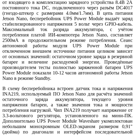
от входящего в комплектацию зарядного устройства 8.4В 2А
постоянного тока DC, подключенного через разъём DC4017
(гнездо-штекер с размерами 4.0мм/1.7мм). В цепь питания
Jetson Nano, бесперебойник UPS Power Module выдаёт заряд
стабилизированного напряжения 5 вольт через GPIO-кабель.
Максимальный ток разряда аккумулятора, с учётом
потребления платой ИИ-компютера Jetson Nano, составляет
2500мА в продолжительном режиме потребления. Сеанс
автономной работы модуля UPS Power Module при
отключенном внешнем источнике питания целиком зависит
от основных значений: остаточном уровне заряда в резервной
батарее и величине расходуемой энергии. Проведённые
производителем тесты полностью заряженной батареи UPS
Power Module показали 10-12 часов автономной работы Jetson
Nano в режиме Standby.
В схему бесперебойника встроен датчик тока и напряжения
INA219, используемый ПО Jetson Nano для расчёта значений
остаточного заряда аккумулятора, текущего уровня
напряжения батареи, а также значения тока и мощности
потребления нагрузкой. Чип INA219 получает напряжение от
3.3-вольтового регулятора, установленного на мини-ПК.
Дополнительно UPS Power Module Waveshare укомплектован
небольшим монохромным OLED-экраном размером 0,91"
(дюйма) по диагонали и интерфейсом последовательной