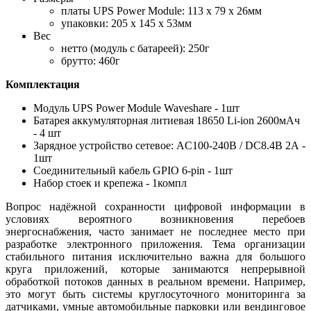
платы UPS Power Module: 113 х 79 х 26мм
упаковки: 205 х 145 х 53мм
Вес
нетто (модуль с батареей): 250г
брутто: 460г
Комплектация
Модуль UPS Power Module Waveshare - 1шт
Батарея аккумуляторная литиевая 18650 Li-ion 2600мАч
- 4 шт
Зарядное устройство сетевое: AC100-240В / DC8.4В 2А -
1шт
Соединительный кабель GPIO 6-pin - 1шт
Набор стоек и крепежа - 1компл
Вопрос надёжной сохранности цифровой информации в
условиях вероятного возникновения перебоев
энергоснабжения, часто занимает не последнее место при
разработке электронного приложения. Тема организации
стабильного питания исключительно важна для большого
круга приложений, которые занимаются непрерывной
обработкой потоков данных в реальном времени. Например,
это могут быть системы круглосуточного мониторинга за
датчиками, умные автомобильные парковки или вендинговое