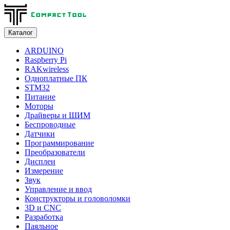
Каталог
ARDUINO
Raspberry Pi
RAKwireless
Одноплатные ПК
STM32
Питание
Моторы
Драйверы и ШИМ
Беспроводные
Датчики
Программирование
Преобразователи
Дисплеи
Измерение
Звук
Управление и ввод
Конструкторы и головоломки
3D и CNC
Разработка
Паяльное