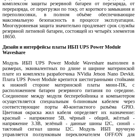
комплексом защиты резервной батареи от перезаряда, от
переразряда, от перегрузки по току, от короткого замыкания и
переполюсовки, в полном объёме обеспечивающие
максимальную безопасность в процессе эксплуатации.
Многоуровневая защита значительно продлевает срок службы
резервной литиевой батареи, состоящей из четырёх элементов
18650.
Дизайн и интерфейсы платы ИБП UPS Power Module
Waveshare
Модуль ИБП UPS Power Module Waveshare выполнен в
размерах, эквивалентных по длине и ширине материнской
плате из комплекта разработчика NVidia Jetson Nano Devkit.
Плата UPS Power Module крепится шестигранными стойками
к нижней стороне материнской платы мини-ПК, с
расположением батареи резервного питания по середине.
Соединение между модуля бесперебойника и компьютером
осуществляется специальным 6-пиновым кабелем через
соответствующие порты 40-контактного разъёма GPIO.
Цветовая окраска жил кабеля определяет их назначение:
красный - напряжение 5В, чёрный - общий, жёлтый -
напряжение 3.3В, зелёный - данные шины I2C, синий -
тактовый сигнал шины I2C. Модуль ИБП вручную
управляется ползунковым переключателем OFF/ON для