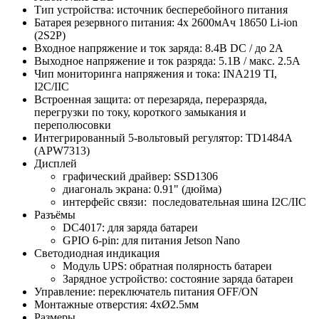
Тип устройства: источник бесперебойного питания
Батарея резервного питания: 4x 2600мАч 18650 Li-ion
(2S2P)
Входное напряжение и ток заряда: 8.4В DC / до 2A
Выходное напряжение и ток разряда: 5.1В / макс. 2.5А
Чип мониторинга напряжения и тока: INA219 TI,
I2C/IIC
Встроенная защита: от перезаряда, переразряда,
перегрузки по току, короткого замыкания и
переполюсовки
Интегрированный 5-вольтовый регулятор: TD1484A
(APW7313)
Дисплей
графический драйвер: SSD1306
диагональ экрана: 0.91" (дюйма)
интерфейс связи: последовательная шина I2C/IIC
Разъёмы
DC4017: для заряда батареи
GPIO 6-pin: для питания Jetson Nano
Светодиодная индикация
Модуль UPS: обратная полярность батареи
Зарядное устройство: состояние заряда батареи
Управление: переключатель питания OFF/ON
Монтажные отверстия: 4хØ2.5мм
Размеры