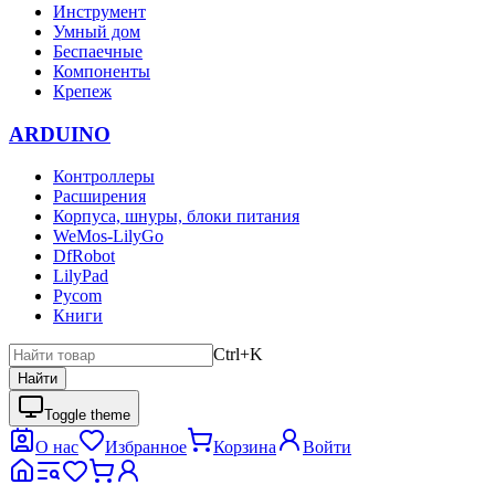
Инструмент
Умный дом
Беспаечные
Компоненты
Крепеж
ARDUINO
Контроллеры
Расширения
Корпуса, шнуры, блоки питания
WeMos-LilyGo
DfRobot
LilyPad
Pycom
Книги
Ctrl+K
Найти
Toggle theme
О нас
Избранное
Корзина
Войти