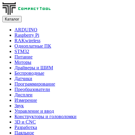
Каталог
ARDUINO
Raspberry Pi
RAKwireless
Одноплатные ПК
STM32
Питание
Моторы
Драйверы и ШИМ
Беспроводные
Датчики
Программирование
Преобразователи
Дисплеи
Измерение
Звук
Управление и ввод
Конструкторы и головоломки
3D и CNC
Разработка
Паяльное