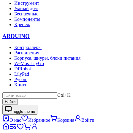
Инструмент
Умный дом
Беспаечные
Компоненты
Крепеж
ARDUINO
Контроллеры
Расширения
Корпуса, шнуры, блоки питания
WeMos-LilyGo
DfRobot
LilyPad
Pycom
Книги
Ctrl+K
Найти
Toggle theme
О нас
Избранное
Корзина
Войти