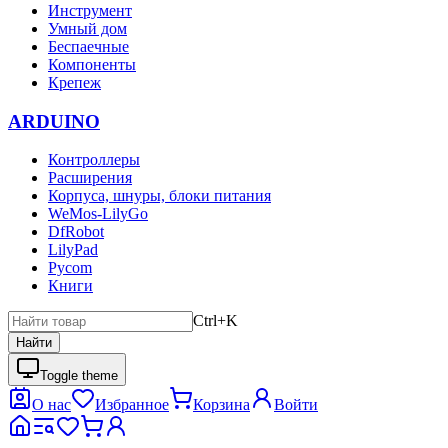
Инструмент
Умный дом
Беспаечные
Компоненты
Крепеж
ARDUINO
Контроллеры
Расширения
Корпуса, шнуры, блоки питания
WeMos-LilyGo
DfRobot
LilyPad
Pycom
Книги
Ctrl+K
Найти
Toggle theme
О нас
Избранное
Корзина
Войти