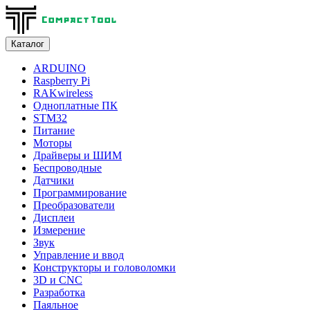
Каталог
ARDUINO
Raspberry Pi
RAKwireless
Одноплатные ПК
STM32
Питание
Моторы
Драйверы и ШИМ
Беспроводные
Датчики
Программирование
Преобразователи
Дисплеи
Измерение
Звук
Управление и ввод
Конструкторы и головоломки
3D и CNC
Разработка
Паяльное