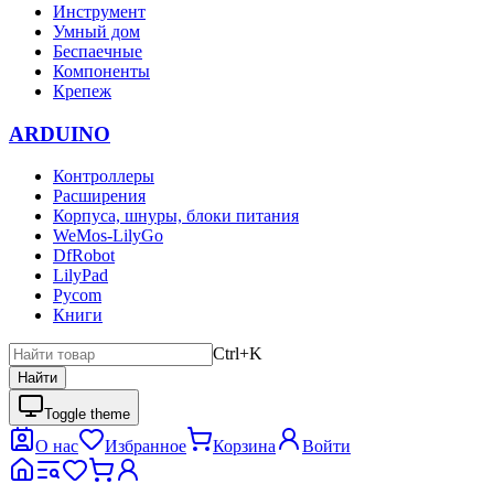
Инструмент
Умный дом
Беспаечные
Компоненты
Крепеж
ARDUINO
Контроллеры
Расширения
Корпуса, шнуры, блоки питания
WeMos-LilyGo
DfRobot
LilyPad
Pycom
Книги
Ctrl+K
Найти
Toggle theme
О нас
Избранное
Корзина
Войти