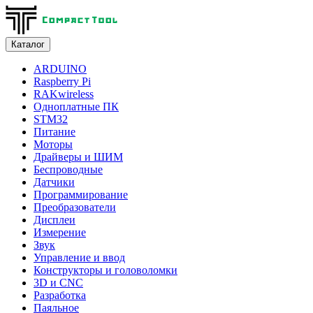
Каталог
ARDUINO
Raspberry Pi
RAKwireless
Одноплатные ПК
STM32
Питание
Моторы
Драйверы и ШИМ
Беспроводные
Датчики
Программирование
Преобразователи
Дисплеи
Измерение
Звук
Управление и ввод
Конструкторы и головоломки
3D и CNC
Разработка
Паяльное