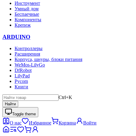
Инструмент
Умный дом
Беспаечные
Компоненты
Крепеж
ARDUINO
Контроллеры
Расширения
Корпуса, шнуры, блоки питания
WeMos-LilyGo
DfRobot
LilyPad
Pycom
Книги
Ctrl+K
Найти
Toggle theme
О нас
Избранное
Корзина
Войти