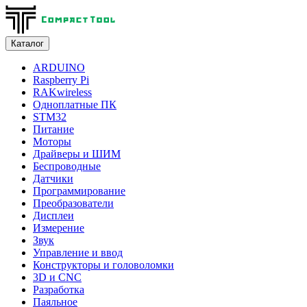
Каталог
ARDUINO
Raspberry Pi
RAKwireless
Одноплатные ПК
STM32
Питание
Моторы
Драйверы и ШИМ
Беспроводные
Датчики
Программирование
Преобразователи
Дисплеи
Измерение
Звук
Управление и ввод
Конструкторы и головоломки
3D и CNC
Разработка
Паяльное