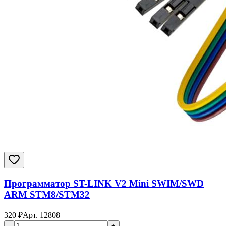
Программатор ST-LINK V2 Mini SWIM/SWD
ARM STM8/STM32
320
₽
Арт.
12808
-
+