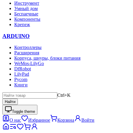
Инструмент
Умный дом
Беспаечные
Компоненты
Крепеж
ARDUINO
Контроллеры
Расширения
Корпуса, шнуры, блоки питания
WeMos-LilyGo
DfRobot
LilyPad
Pycom
Книги
Ctrl+K
Найти
Toggle theme
О нас
Избранное
Корзина
Войти