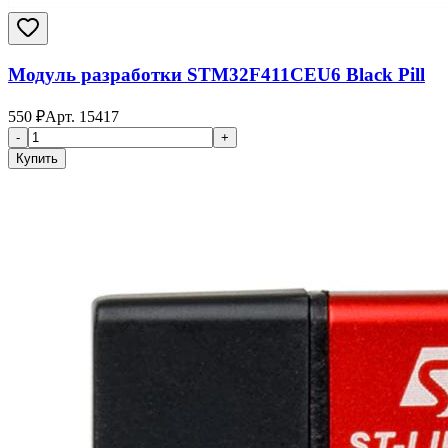
Модуль разработки STM32F411CEU6 Black Pill
550
₽
Арт.
15417
-
+
Купить