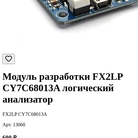
Модуль разработки FX2LP
CY7C68013A логический
анализатор
FX2LP CY7C68013A
Арт.
13060
600
₽