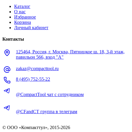
Каталог
О нас
Избранное
Корзина
Личный кабинет
Контакты
125464, Россия, г. Москва, Пятницкое ш. 18, 3-й этаж,
павильон 566, вход "А"
zakaz@compacttool.ru
8 (495) 752-55-22
@CompactTool чат с сотрудником
@CFandCT группа в телеграм
© OOO «Компакттул», 2015-
2026