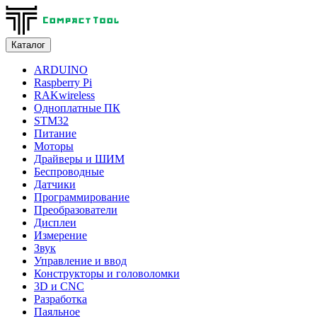
Каталог
ARDUINO
Raspberry Pi
RAKwireless
Одноплатные ПК
STM32
Питание
Моторы
Драйверы и ШИМ
Беспроводные
Датчики
Программирование
Преобразователи
Дисплеи
Измерение
Звук
Управление и ввод
Конструкторы и головоломки
3D и CNC
Разработка
Паяльное