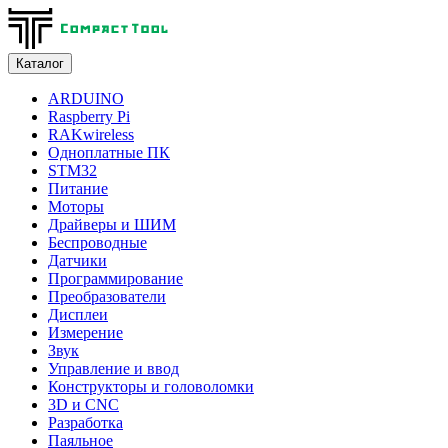
Каталог
ARDUINO
Raspberry Pi
RAKwireless
Одноплатные ПК
STM32
Питание
Моторы
Драйверы и ШИМ
Беспроводные
Датчики
Программирование
Преобразователи
Дисплеи
Измерение
Звук
Управление и ввод
Конструкторы и головоломки
3D и CNC
Разработка
Паяльное