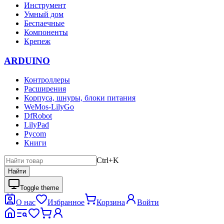
Инструмент
Умный дом
Беспаечные
Компоненты
Крепеж
ARDUINO
Контроллеры
Расширения
Корпуса, шнуры, блоки питания
WeMos-LilyGo
DfRobot
LilyPad
Pycom
Книги
Ctrl+K
Найти
Toggle theme
О нас
Избранное
Корзина
Войти