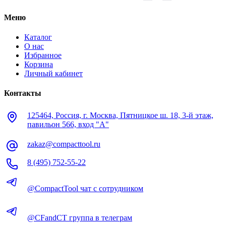
Меню
Каталог
О нас
Избранное
Корзина
Личный кабинет
Контакты
125464, Россия, г. Москва, Пятницкое ш. 18, 3-й этаж,
павильон 566, вход "А"
zakaz@compacttool.ru
8 (495) 752-55-22
@CompactTool чат с сотрудником
@CFandCT группа в телеграм