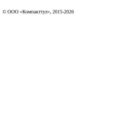
© OOO «Компакттул», 2015-
2026