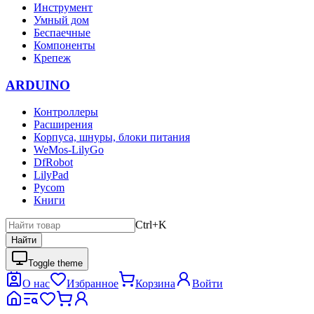
Инструмент
Умный дом
Беспаечные
Компоненты
Крепеж
ARDUINO
Контроллеры
Расширения
Корпуса, шнуры, блоки питания
WeMos-LilyGo
DfRobot
LilyPad
Pycom
Книги
Ctrl+K
Найти
Toggle theme
О нас
Избранное
Корзина
Войти