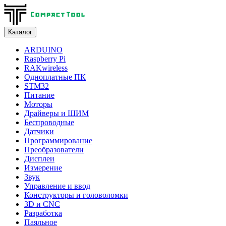
Каталог
ARDUINO
Raspberry Pi
RAKwireless
Одноплатные ПК
STM32
Питание
Моторы
Драйверы и ШИМ
Беспроводные
Датчики
Программирование
Преобразователи
Дисплеи
Измерение
Звук
Управление и ввод
Конструкторы и головоломки
3D и CNC
Разработка
Паяльное