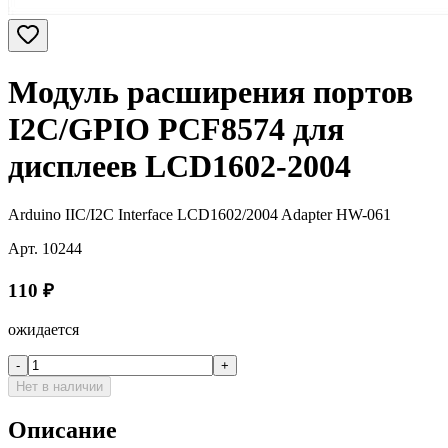
Модуль расширения портов
I2C/GPIO PCF8574 для
дисплеев LCD1602-2004
Arduino IIC/I2C Interface LCD1602/2004 Adapter HW-061
Арт.
10244
110
₽
ожидается
-
+
Нет в наличии
Описание