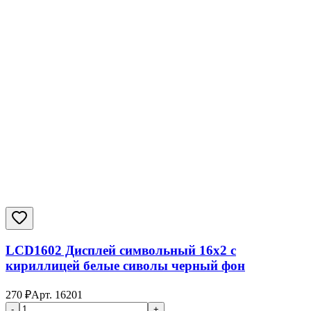
LCD1602 Дисплей символьный 16х2 с
кириллицей белые сиволы черный фон
270
₽
Арт.
16201
-
+