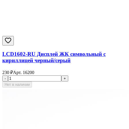
LCD1602-RU Дисплей ЖК символьный с
кириллицей черный/серый
230
₽
Арт.
16200
-
+
Нет в наличии