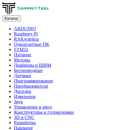
Каталог
ARDUINO
Raspberry Pi
RAKwireless
Одноплатные ПК
STM32
Питание
Моторы
Драйверы и ШИМ
Беспроводные
Датчики
Программирование
Преобразователи
Дисплеи
Измерение
Звук
Управление и ввод
Конструкторы и головоломки
3D и CNC
Разработка
Паяльное