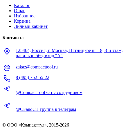
Каталог
О нас
Избранное
Корзина
Личный кабинет
Контакты
125464, Россия, г. Москва, Пятницкое ш. 18, 3-й этаж,
павильон 566, вход "А"
zakaz@compacttool.ru
8 (495) 752-55-22
@CompactTool чат с сотрудником
@CFandCT группа в телеграм
© OOO «Компакттул», 2015-
2026