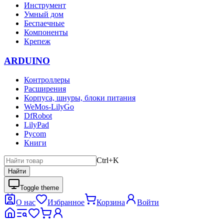
Инструмент
Умный дом
Беспаечные
Компоненты
Крепеж
ARDUINO
Контроллеры
Расширения
Корпуса, шнуры, блоки питания
WeMos-LilyGo
DfRobot
LilyPad
Pycom
Книги
Ctrl+K
Найти
Toggle theme
О нас
Избранное
Корзина
Войти