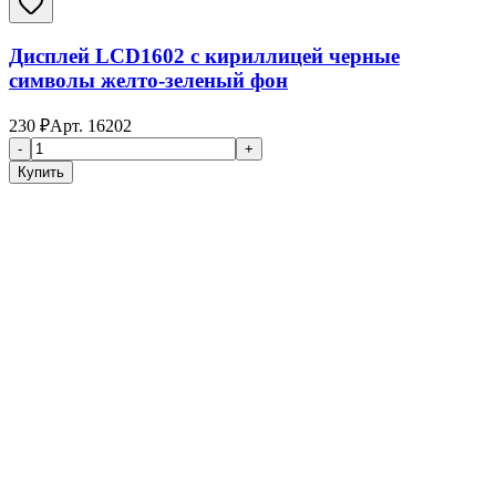
Дисплей LCD1602 с кириллицей черные
символы желто-зеленый фон
230
₽
Арт.
16202
-
+
Купить