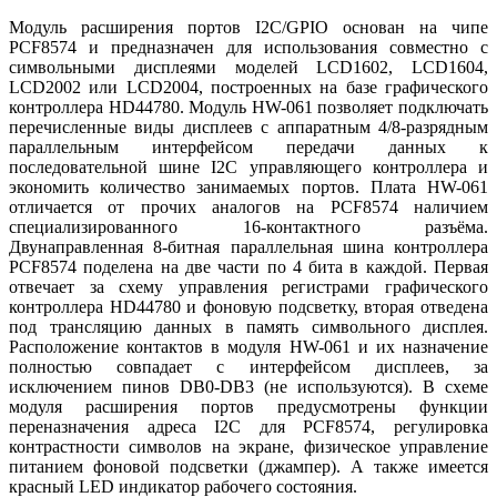
Модуль расширения портов I2C/GPIO основан на чипе
PCF8574 и предназначен для использования совместно с
символьными дисплеями моделей LCD1602, LCD1604,
LCD2002 или LCD2004, построенных на базе графического
контроллера HD44780. Модуль HW-061 позволяет подключать
перечисленные виды дисплеев с аппаратным 4/8-разрядным
параллельным интерфейсом передачи данных к
последовательной шине I2C управляющего контроллера и
экономить количество занимаемых портов. Плата HW-061
отличается от прочих аналогов на PCF8574 наличием
специализированного 16-контактного разъёма.
Двунаправленная 8-битная параллельная шина контроллера
PCF8574 поделена на две части по 4 бита в каждой. Первая
отвечает за схему управления регистрами графического
контроллера HD44780 и фоновую подсветку, вторая отведена
под трансляцию данных в память символьного дисплея.
Расположение контактов в модуля HW-061 и их назначение
полностью совпадает с интерфейсом дисплеев, за
исключением пинов DB0-DB3 (не используются). В схеме
модуля расширения портов предусмотрены функции
переназначения адреса I2C для PCF8574, регулировка
контрастности символов на экране, физическое управление
питанием фоновой подсветки (джампер). А также имеется
красный LED индикатор рабочего состояния.