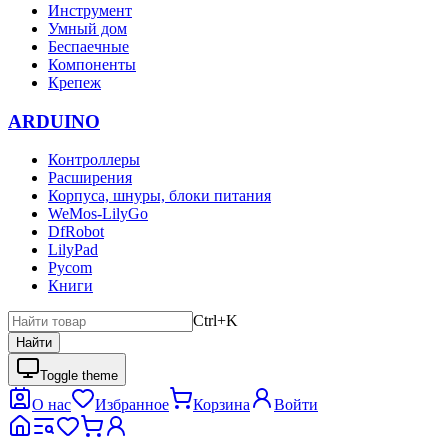
Инструмент
Умный дом
Беспаечные
Компоненты
Крепеж
ARDUINO
Контроллеры
Расширения
Корпуса, шнуры, блоки питания
WeMos-LilyGo
DfRobot
LilyPad
Pycom
Книги
Ctrl+K
Найти
Toggle theme
О нас
Избранное
Корзина
Войти