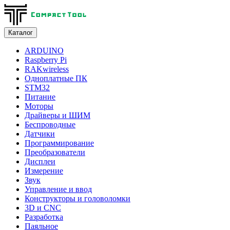
Каталог
ARDUINO
Raspberry Pi
RAKwireless
Одноплатные ПК
STM32
Питание
Моторы
Драйверы и ШИМ
Беспроводные
Датчики
Программирование
Преобразователи
Дисплеи
Измерение
Звук
Управление и ввод
Конструкторы и головоломки
3D и CNC
Разработка
Паяльное