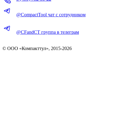
@CompactTool чат с сотрудником
@CFandCT группа в телеграм
© OOO «Компакттул», 2015-
2026