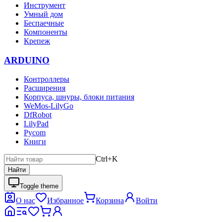
Инструмент
Умный дом
Беспаечные
Компоненты
Крепеж
ARDUINO
Контроллеры
Расширения
Корпуса, шнуры, блоки питания
WeMos-LilyGo
DfRobot
LilyPad
Pycom
Книги
Ctrl+K
Найти
Toggle theme
О нас
Избранное
Корзина
Войти