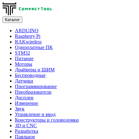
Каталог
ARDUINO
Raspberry Pi
RAKwireless
Одноплатные ПК
STM32
Питание
Моторы
Драйверы и ШИМ
Беспроводные
Датчики
Программирование
Преобразователи
Дисплеи
Измерение
Звук
Управление и ввод
Конструкторы и головоломки
3D и CNC
Разработка
Паяльное