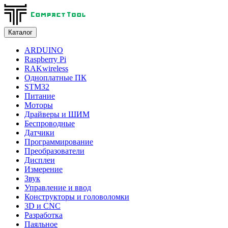
Каталог
ARDUINO
Raspberry Pi
RAKwireless
Одноплатные ПК
STM32
Питание
Моторы
Драйверы и ШИМ
Беспроводные
Датчики
Программирование
Преобразователи
Дисплеи
Измерение
Звук
Управление и ввод
Конструкторы и головоломки
3D и CNC
Разработка
Паяльное