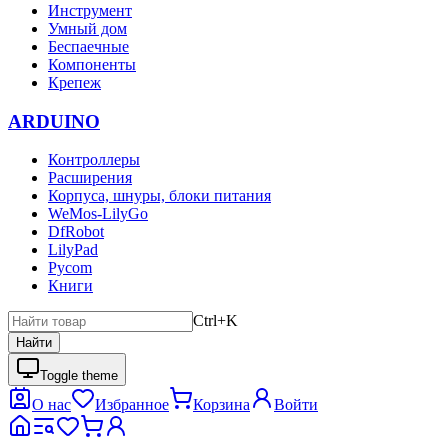
Инструмент
Умный дом
Беспаечные
Компоненты
Крепеж
ARDUINO
Контроллеры
Расширения
Корпуса, шнуры, блоки питания
WeMos-LilyGo
DfRobot
LilyPad
Pycom
Книги
Ctrl+K
Найти
Toggle theme
О нас
Избранное
Корзина
Войти