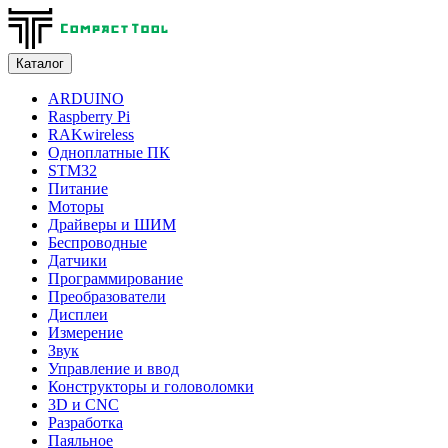
Каталог
ARDUINO
Raspberry Pi
RAKwireless
Одноплатные ПК
STM32
Питание
Моторы
Драйверы и ШИМ
Беспроводные
Датчики
Программирование
Преобразователи
Дисплеи
Измерение
Звук
Управление и ввод
Конструкторы и головоломки
3D и CNC
Разработка
Паяльное