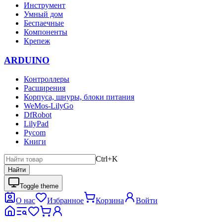
Инструмент
Умный дом
Беспаечные
Компоненты
Крепеж
ARDUINO
Контроллеры
Расширения
Корпуса, шнуры, блоки питания
WeMos-LilyGo
DfRobot
LilyPad
Pycom
Книги
Ctrl+K
Найти
Toggle theme
О нас
Избранное
Корзина
Войти