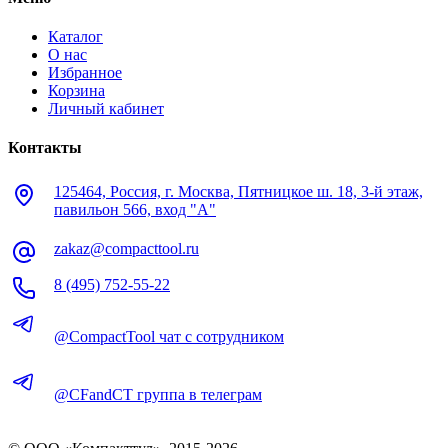
Каталог
О нас
Избранное
Корзина
Личный кабинет
Контакты
125464, Россия, г. Москва, Пятницкое ш. 18, 3-й этаж,
павильон 566, вход "А"
zakaz@compacttool.ru
8 (495) 752-55-22
@CompactTool чат с сотрудником
@CFandCT группа в телеграм