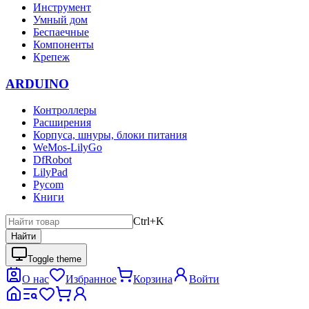
Инструмент
Умный дом
Беспаечные
Компоненты
Крепеж
ARDUINO
Контроллеры
Расширения
Корпуса, шнуры, блоки питания
WeMos-LilyGo
DfRobot
LilyPad
Pycom
Книги
Ctrl+K
Найти
Toggle theme
О нас
Избранное
Корзина
Войти