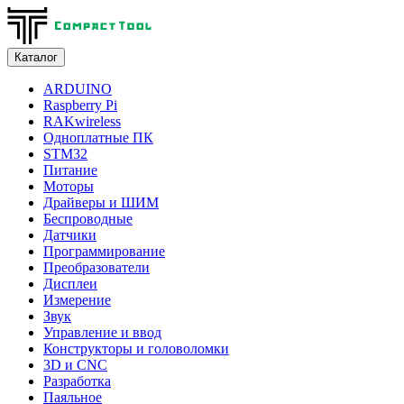
Каталог
ARDUINO
Raspberry Pi
RAKwireless
Одноплатные ПК
STM32
Питание
Моторы
Драйверы и ШИМ
Беспроводные
Датчики
Программирование
Преобразователи
Дисплеи
Измерение
Звук
Управление и ввод
Конструкторы и головоломки
3D и CNC
Разработка
Паяльное