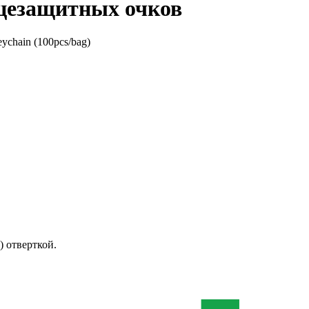
нцезащитных очков
eychain (100pcs/bag)
) отверткой.