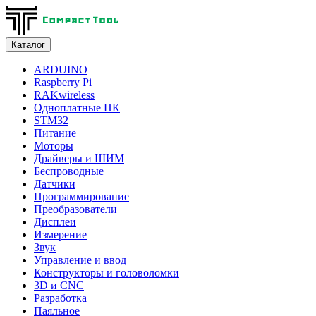
Каталог
ARDUINO
Raspberry Pi
RAKwireless
Одноплатные ПК
STM32
Питание
Моторы
Драйверы и ШИМ
Беспроводные
Датчики
Программирование
Преобразователи
Дисплеи
Измерение
Звук
Управление и ввод
Конструкторы и головоломки
3D и CNC
Разработка
Паяльное