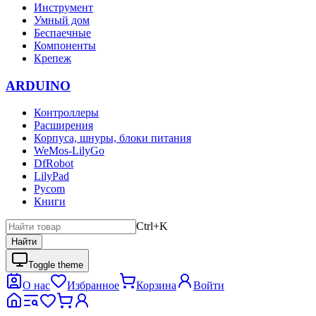
Инструмент
Умный дом
Беспаечные
Компоненты
Крепеж
ARDUINO
Контроллеры
Расширения
Корпуса, шнуры, блоки питания
WeMos-LilyGo
DfRobot
LilyPad
Pycom
Книги
Ctrl+K
Найти
Toggle theme
О нас
Избранное
Корзина
Войти