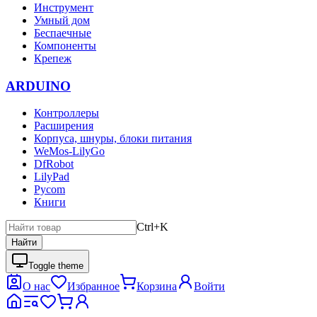
Инструмент
Умный дом
Беспаечные
Компоненты
Крепеж
ARDUINO
Контроллеры
Расширения
Корпуса, шнуры, блоки питания
WeMos-LilyGo
DfRobot
LilyPad
Pycom
Книги
Ctrl+K
Найти
Toggle theme
О нас
Избранное
Корзина
Войти