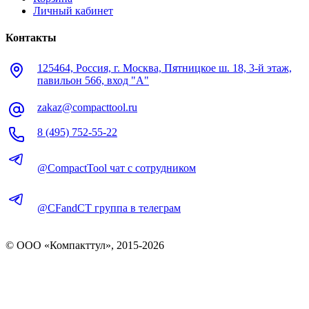
Личный кабинет
Контакты
125464, Россия, г. Москва, Пятницкое ш. 18, 3-й этаж,
павильон 566, вход "А"
zakaz@compacttool.ru
8 (495) 752-55-22
@CompactTool чат с сотрудником
@CFandCT группа в телеграм
© OOO «Компакттул», 2015-
2026