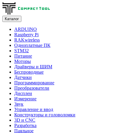
Каталог
ARDUINO
Raspberry Pi
RAKwireless
Одноплатные ПК
STM32
Питание
Моторы
Драйверы и ШИМ
Беспроводные
Датчики
Программирование
Преобразователи
Дисплеи
Измерение
Звук
Управление и ввод
Конструкторы и головоломки
3D и CNC
Разработка
Паяльное