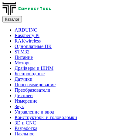
Каталог
ARDUINO
Raspberry Pi
RAKwireless
Одноплатные ПК
STM32
Питание
Моторы
Драйверы и ШИМ
Беспроводные
Датчики
Программирование
Преобразователи
Дисплеи
Измерение
Звук
Управление и ввод
Конструкторы и головоломки
3D и CNC
Разработка
Паяльное