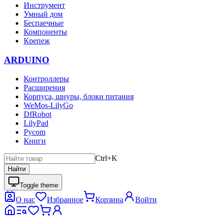
Инструмент
Умный дом
Беспаечные
Компоненты
Крепеж
ARDUINO
Контроллеры
Расширения
Корпуса, шнуры, блоки питания
WeMos-LilyGo
DfRobot
LilyPad
Pycom
Книги
Ctrl+K
Найти
Toggle theme
О нас
Избранное
Корзина
Войти