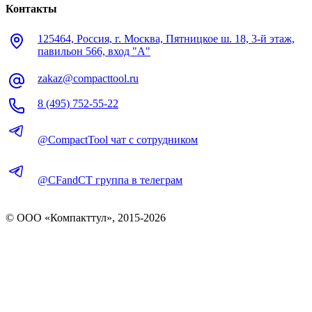
Контакты
125464, Россия, г. Москва, Пятницкое ш. 18, 3-й этаж,
павильон 566, вход "А"
zakaz@compacttool.ru
8 (495) 752-55-22
@CompactTool чат с сотрудником
@CFandCT группа в телеграм
© OOO «Компакттул», 2015-
2026