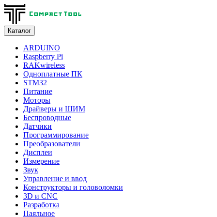
Каталог
ARDUINO
Raspberry Pi
RAKwireless
Одноплатные ПК
STM32
Питание
Моторы
Драйверы и ШИМ
Беспроводные
Датчики
Программирование
Преобразователи
Дисплеи
Измерение
Звук
Управление и ввод
Конструкторы и головоломки
3D и CNC
Разработка
Паяльное