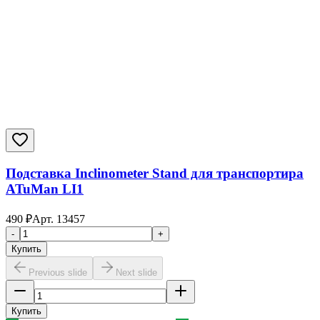
Подставка Inclinometer Stand для транспортира
ATuMan LI1
490
₽
Арт.
13457
-
+
Купить
Previous slide
Next slide
Купить