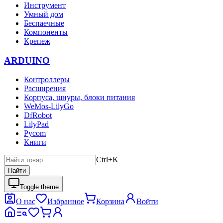
Инструмент
Умный дом
Беспаечные
Компоненты
Крепеж
ARDUINO
Контроллеры
Расширения
Корпуса, шнуры, блоки питания
WeMos-LilyGo
DfRobot
LilyPad
Pycom
Книги
Ctrl+K
Найти
Toggle theme
О нас
Избранное
Корзина
Войти