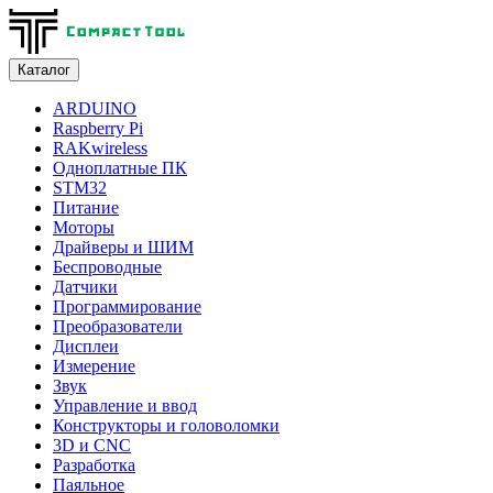
Каталог
ARDUINO
Raspberry Pi
RAKwireless
Одноплатные ПК
STM32
Питание
Моторы
Драйверы и ШИМ
Беспроводные
Датчики
Программирование
Преобразователи
Дисплеи
Измерение
Звук
Управление и ввод
Конструкторы и головоломки
3D и CNC
Разработка
Паяльное