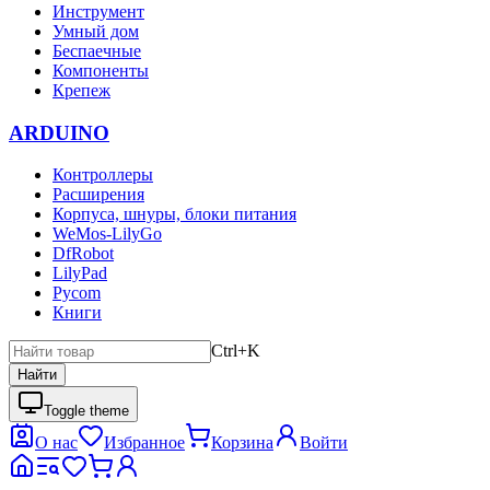
Инструмент
Умный дом
Беспаечные
Компоненты
Крепеж
ARDUINO
Контроллеры
Расширения
Корпуса, шнуры, блоки питания
WeMos-LilyGo
DfRobot
LilyPad
Pycom
Книги
Ctrl+K
Найти
Toggle theme
О нас
Избранное
Корзина
Войти