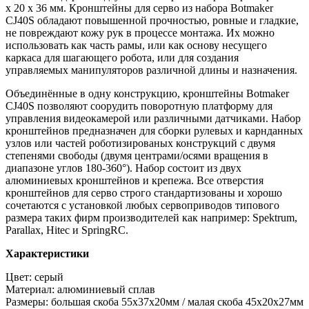
x 20 x 36 мм. Кронштейны для серво из набора Botmaker
CJ40S обладают повышенной прочностью, ровные и гладкие,
не повреждают кожу рук в процессе монтажа. Их можно
использовать как часть рамы, или как основу несущего
каркаса для шагающего робота, или для создания
управляемых манипуляторов различной длины и назначения.
Объединённые в одну конструкцию, кронштейны Botmaker
CJ40S позволяют соорудить поворотную платформу для
управления видеокамерой или различными датчиками. Набор
кронштейнов предназначен для сборки рулевых и карнданных
узлов или частей роботизированых конструкций с двумя
степенями свободы (двумя центрами/осями вращения в
диапазоне углов 180-360°). Набор состоит из двух
алюминиевых кронштейнов и крепежа. Все отверстия
кронштейнов для серво строго стандартизованы и хорошо
сочетаются с установкой любых сервоприводов типового
размера таких фирм производителей как например: Spektrum,
Parallax, Hitec и SpringRC.
Характеристики
Цвет: серый
Материал: алюминиевый сплав
Размеры: большая скоба 55х37х20мм / малая скоба 45х20х27мм