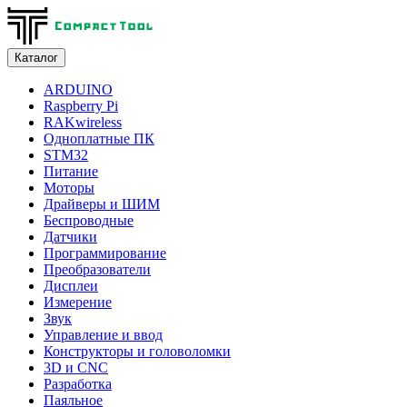
Каталог
ARDUINO
Raspberry Pi
RAKwireless
Одноплатные ПК
STM32
Питание
Моторы
Драйверы и ШИМ
Беспроводные
Датчики
Программирование
Преобразователи
Дисплеи
Измерение
Звук
Управление и ввод
Конструкторы и головоломки
3D и CNC
Разработка
Паяльное