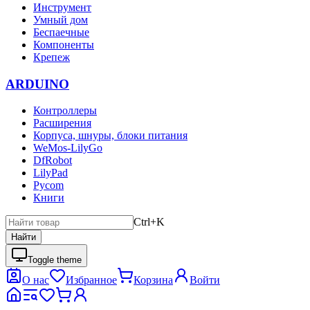
Инструмент
Умный дом
Беспаечные
Компоненты
Крепеж
ARDUINO
Контроллеры
Расширения
Корпуса, шнуры, блоки питания
WeMos-LilyGo
DfRobot
LilyPad
Pycom
Книги
Ctrl+K
Найти
Toggle theme
О нас
Избранное
Корзина
Войти