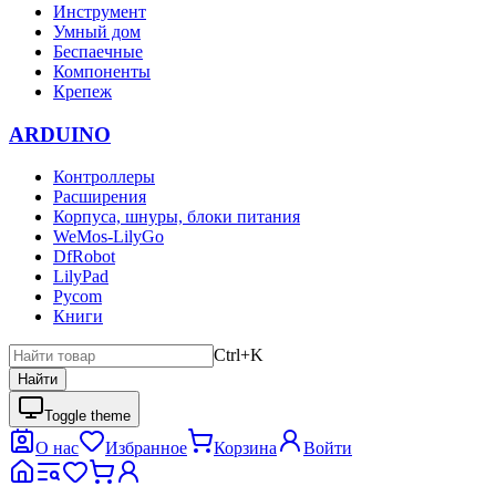
Инструмент
Умный дом
Беспаечные
Компоненты
Крепеж
ARDUINO
Контроллеры
Расширения
Корпуса, шнуры, блоки питания
WeMos-LilyGo
DfRobot
LilyPad
Pycom
Книги
Ctrl+K
Найти
Toggle theme
О нас
Избранное
Корзина
Войти