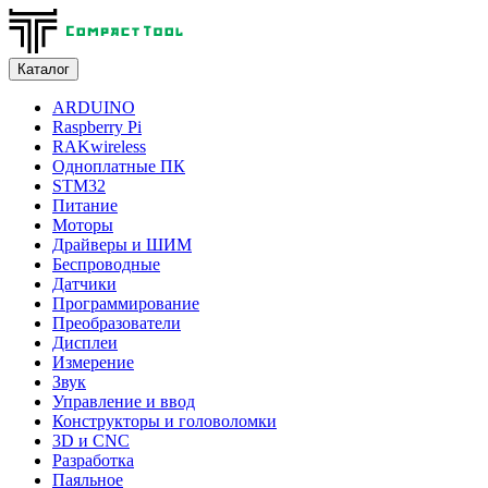
Каталог
ARDUINO
Raspberry Pi
RAKwireless
Одноплатные ПК
STM32
Питание
Моторы
Драйверы и ШИМ
Беспроводные
Датчики
Программирование
Преобразователи
Дисплеи
Измерение
Звук
Управление и ввод
Конструкторы и головоломки
3D и CNC
Разработка
Паяльное