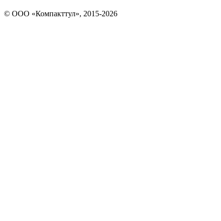
© OOO «Компакттул», 2015-
2026