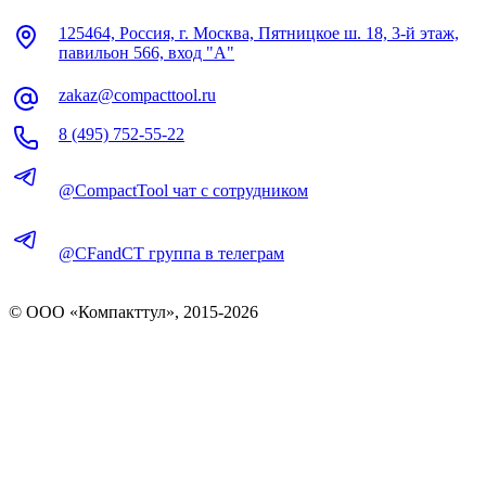
125464, Россия, г. Москва, Пятницкое ш. 18, 3-й этаж,
павильон 566, вход "А"
zakaz@compacttool.ru
8 (495) 752-55-22
@CompactTool чат с сотрудником
@CFandCT группа в телеграм
© OOO «Компакттул», 2015-
2026