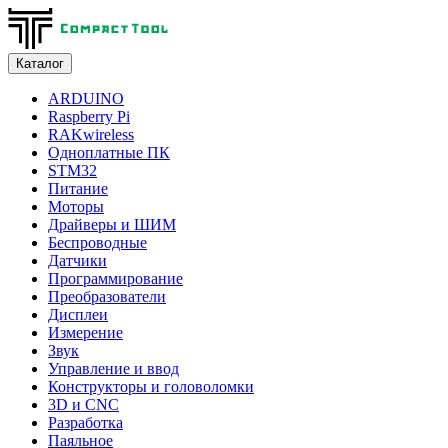
Каталог
ARDUINO
Raspberry Pi
RAKwireless
Одноплатные ПК
STM32
Питание
Моторы
Драйверы и ШИМ
Беспроводные
Датчики
Программирование
Преобразователи
Дисплеи
Измерение
Звук
Управление и ввод
Конструкторы и головоломки
3D и CNC
Разработка
Паяльное