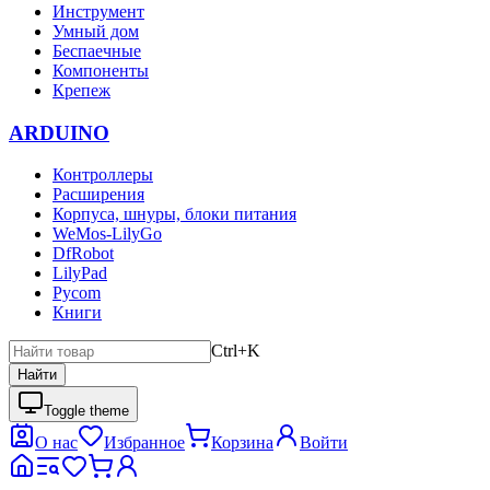
Инструмент
Умный дом
Беспаечные
Компоненты
Крепеж
ARDUINO
Контроллеры
Расширения
Корпуса, шнуры, блоки питания
WeMos-LilyGo
DfRobot
LilyPad
Pycom
Книги
Ctrl+K
Найти
Toggle theme
О нас
Избранное
Корзина
Войти