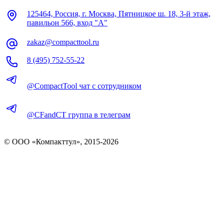
125464, Россия, г. Москва, Пятницкое ш. 18, 3-й этаж,
павильон 566, вход "А"
zakaz@compacttool.ru
8 (495) 752-55-22
@CompactTool чат с сотрудником
@CFandCT группа в телеграм
© OOO «Компакттул», 2015-
2026