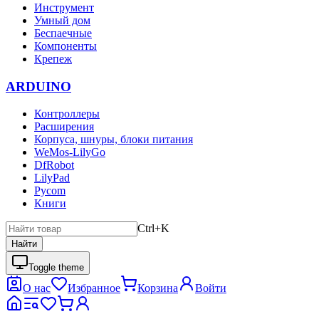
Инструмент
Умный дом
Беспаечные
Компоненты
Крепеж
ARDUINO
Контроллеры
Расширения
Корпуса, шнуры, блоки питания
WeMos-LilyGo
DfRobot
LilyPad
Pycom
Книги
Ctrl+K
Найти
Toggle theme
О нас
Избранное
Корзина
Войти