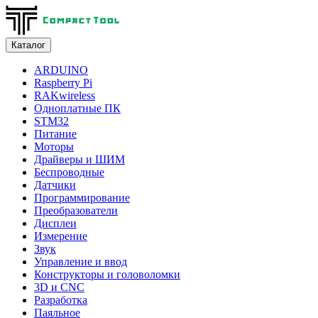
Каталог
ARDUINO
Raspberry Pi
RAKwireless
Одноплатные ПК
STM32
Питание
Моторы
Драйверы и ШИМ
Беспроводные
Датчики
Программирование
Преобразователи
Дисплеи
Измерение
Звук
Управление и ввод
Конструкторы и головоломки
3D и CNC
Разработка
Паяльное