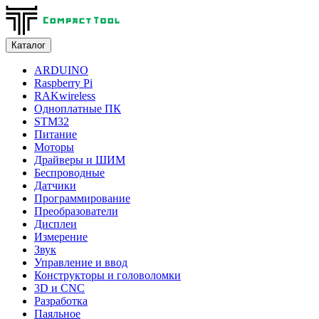
Каталог
ARDUINO
Raspberry Pi
RAKwireless
Одноплатные ПК
STM32
Питание
Моторы
Драйверы и ШИМ
Беспроводные
Датчики
Программирование
Преобразователи
Дисплеи
Измерение
Звук
Управление и ввод
Конструкторы и головоломки
3D и CNC
Разработка
Паяльное