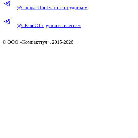
@CompactTool чат с сотрудником
@CFandCT группа в телеграм
© OOO «Компакттул», 2015-
2026