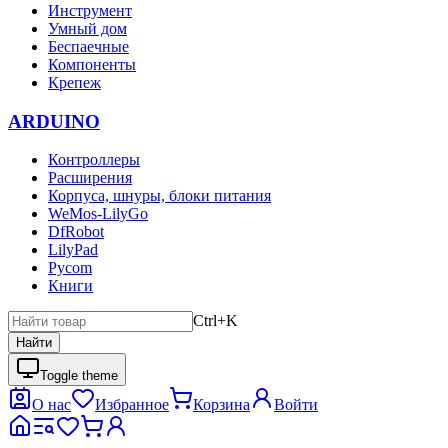
Инструмент
Умный дом
Беспаечные
Компоненты
Крепеж
ARDUINO
Контроллеры
Расширения
Корпуса, шнуры, блоки питания
WeMos-LilyGo
DfRobot
LilyPad
Pycom
Книги
Ctrl+K
Найти
Toggle theme
О нас
Избранное
Корзина
Войти