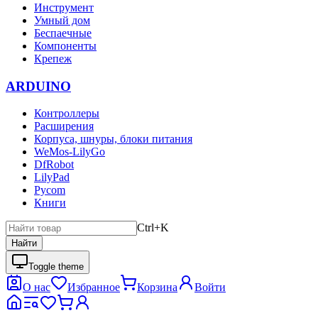
Инструмент
Умный дом
Беспаечные
Компоненты
Крепеж
ARDUINO
Контроллеры
Расширения
Корпуса, шнуры, блоки питания
WeMos-LilyGo
DfRobot
LilyPad
Pycom
Книги
Ctrl+K
Найти
Toggle theme
О нас
Избранное
Корзина
Войти