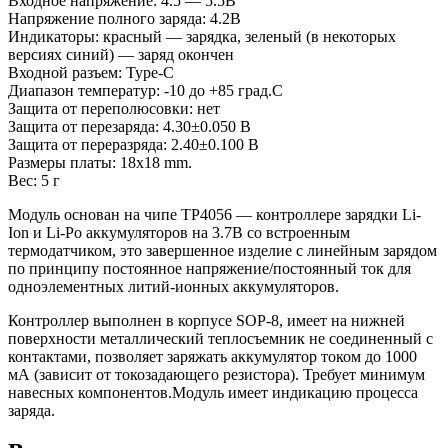
Входное напряжение: 4.5 — 5.5В
Напряжение полного заряда: 4.2В
Индикаторы: красный — зарядка, зеленый (в некоторых
версиях синий) — заряд окончен
Входной разъем: Type-C
Диапазон температур: -10 до +85 град.С
Защита от переполюсовки: нет
Защита от перезаряда: 4.30±0.050 В
Защита от переразряда: 2.40±0.100 В
Размеры платы: 18х18 mm.
Вес: 5 г
Модуль основан на чипе TP4056 — контроллере зарядки Li-
Ion и Li-Po аккумуляторов на 3.7В со встроенным
термодатчиком, это завершенное изделие с линейным зарядом
по принципу постоянное напряжение/постоянный ток для
одноэлементных литий-ионных аккумуляторов.
Контроллер выполнен в корпусе SOP-8, имеет на нижней
поверхности металлический теплосъемник не соединенный с
контактами, позволяет заряжать аккумулятор током до 1000
мА (зависит от токозадающего резистора). Требует минимум
навесных компонентов.Модуль имеет индикацию процесса
заряда.