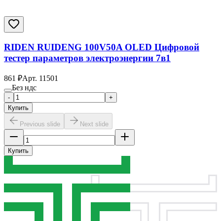
RIDEN RUIDENG 100V50A OLED Цифровой
тестер параметров электроэнергии 7в1
861
₽
Арт.
11501
Без ндс
-
+
Купить
Previous slide
Next slide
Купить