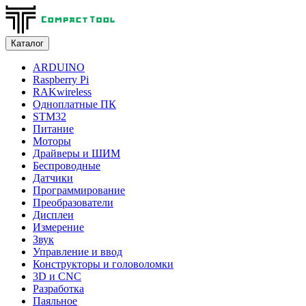
Каталог
ARDUINO
Raspberry Pi
RAKwireless
Одноплатные ПК
STM32
Питание
Моторы
Драйверы и ШИМ
Беспроводные
Датчики
Программирование
Преобразователи
Дисплеи
Измерение
Звук
Управление и ввод
Конструкторы и головоломки
3D и CNC
Разработка
Паяльное