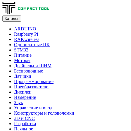
Каталог
ARDUINO
Raspberry Pi
RAKwireless
Одноплатные ПК
STM32
Питание
Моторы
Драйверы и ШИМ
Беспроводные
Датчики
Программирование
Преобразователи
Дисплеи
Измерение
Звук
Управление и ввод
Конструкторы и головоломки
3D и CNC
Разработка
Паяльное