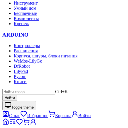
Инструмент
Умный дом
Беспаечные
Компоненты
Крепеж
ARDUINO
Контроллеры
Расширения
Корпуса, шнуры, блоки питания
WeMos-LilyGo
DfRobot
LilyPad
Pycom
Книги
Ctrl+K
Найти
Toggle theme
О нас
Избранное
Корзина
Войти