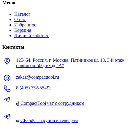
Меню
Каталог
О нас
Избранное
Корзина
Личный кабинет
Контакты
125464, Россия, г. Москва, Пятницкое ш. 18, 3-й этаж,
павильон 566, вход "А"
zakaz@compacttool.ru
8 (495) 752-55-22
@CompactTool чат с сотрудником
@CFandCT группа в телеграм