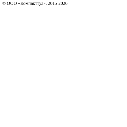
© OOO «Компакттул», 2015-
2026